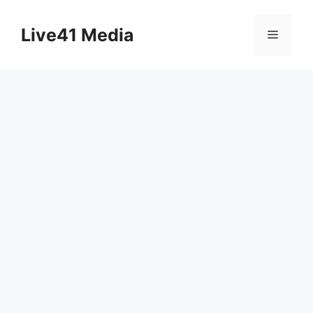
Skip
to
Live41 Media
Menu
content