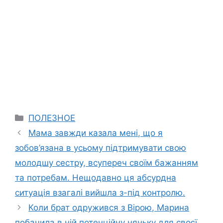
Categories
ПОЛЕЗНОЕ
Мама завжди казала мені, що я
зобов’язана в усьому підтримувати свою
молодшу сестру, всупереч своїм бажанням
та потребам. Нещодавно ця абсурдна
ситуація взагалі вийшла з-під контролю.
Коли брат одружився з Вірою, Марина
побачила в ній потенційну няньку для своєї