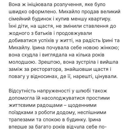
Вона ж ініціювала розлучення, яке було
швидко оформлено. Михайло продав великий
сімейний будинок і купив меншу квартиру.
Їхні діти, на щастя, не змінили ставлення до
жодного з батьків і продовжували
добиватися успіхів у житті, на радість Ірині та
Михайлу. Ірина почувала себе новою жінкою;
вона схудла і виглядала на кілька років
молодшою. Зрештою, вона зустріла і вийшла
заміж за ресторатора, знайшовши щастя і
повагу у відносинах, де її, нарешті, цінували.
Відсутність напруженості у шлюбі також
допомогла їй насолоджуватися простими
життєвими радощами – щоденними
поїздками з роботи додому, неспішними
трапезами та спокою в будинку. Ірина
вперше за багато років відчула себе по-