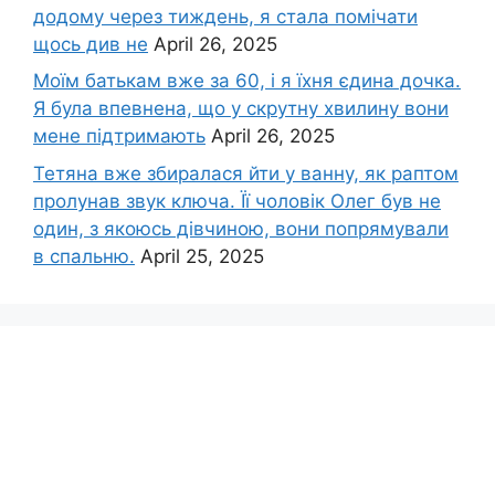
додому через тиждень, я стала помічати
щось див не
April 26, 2025
Моїм батькам вже за 60, і я їхня єдина дочка.
Я була впевнена, що у скрутну хвилину вони
мене підтримають
April 26, 2025
Тетяна вже збиралася йти у ванну, як раптом
пролунав звук ключа. Її чоловік Олег був не
один, з якоюсь дівчиною, вони попрямували
в спальню.
April 25, 2025