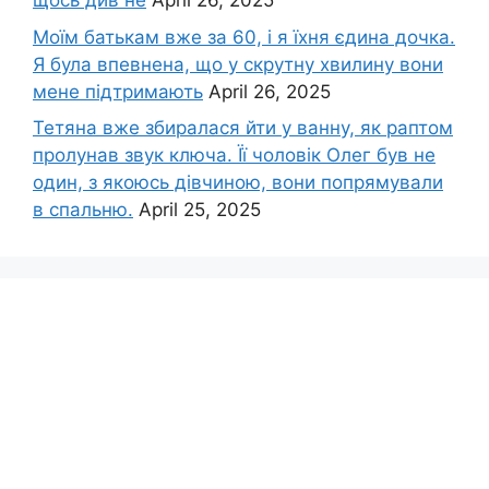
щось див не
April 26, 2025
Моїм батькам вже за 60, і я їхня єдина дочка.
Я була впевнена, що у скрутну хвилину вони
мене підтримають
April 26, 2025
Тетяна вже збиралася йти у ванну, як раптом
пролунав звук ключа. Її чоловік Олег був не
один, з якоюсь дівчиною, вони попрямували
в спальню.
April 25, 2025