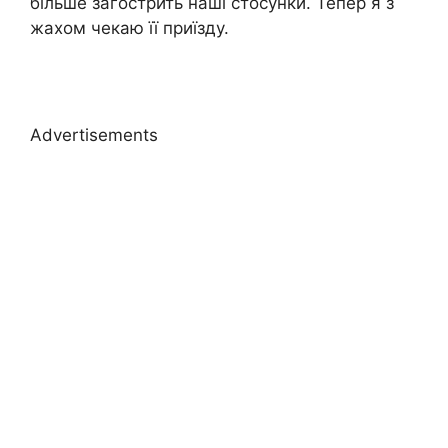
більше загострить наші стосунки. Тепер я з
жахом чекаю її приїзду.
Advertisements