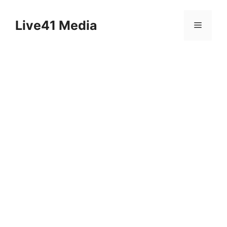
Skip
to
Live41 Media
Menu
content