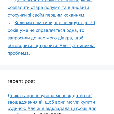
розпалити старе полум’я та відновити
стосунки зі своїм першим коханням.
Коли ми помітили, що свекруха до 70
років уже не справляється одна, то
запросили до нас мого дівера, щоб
обговорити, що робити. Але тут виникла
проблема.
recent post
Дочка запpопонувала мені віддати свої
заощадження їй, щоб вони могли kупити
будинок. Але ж я відкладала ці rроші для