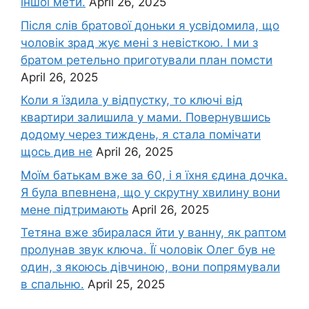
іншої мети.
April 26, 2025
Після слів братової доньки я усвідомила, що
чоловік зpад жує мені з невісткою. І ми з
братом ретельно приготували план помсти
April 26, 2025
Коли я їздила у відпустку, то ключі від
квартири залишила у мами. Повернувшись
додому через тиждень, я стала помічати
щось див не
April 26, 2025
Моїм батькам вже за 60, і я їхня єдина дочка.
Я була впевнена, що у скрутну хвилину вони
мене підтримають
April 26, 2025
Тетяна вже збиралася йти у ванну, як раптом
пролунав звук ключа. Її чоловік Олег був не
один, з якоюсь дівчиною, вони попрямували
в спальню.
April 25, 2025