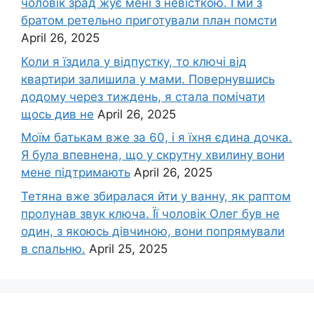
чоловік зpад жує мені з невісткою. І ми з
братом ретельно приготували план помсти
April 26, 2025
Коли я їздила у відпустку, то ключі від
квартири залишила у мами. Повернувшись
додому через тиждень, я стала помічати
щось див не
April 26, 2025
Моїм батькам вже за 60, і я їхня єдина дочка.
Я була впевнена, що у скрутну хвилину вони
мене підтримають
April 26, 2025
Тетяна вже збиралася йти у ванну, як раптом
пролунав звук ключа. Її чоловік Олег був не
один, з якоюсь дівчиною, вони попрямували
в спальню.
April 25, 2025