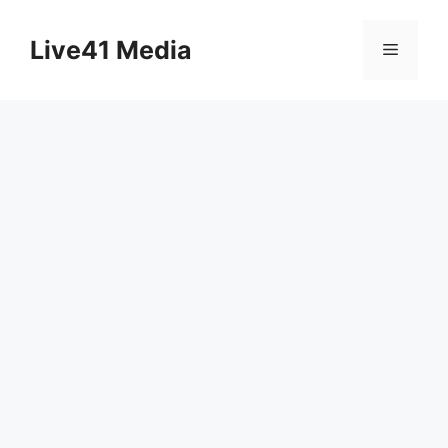
Skip
to
Live41 Media
Menu
content