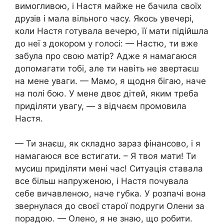
вимогливою, і Настя майже не бачила своїх
друзів і мала вільного часу. Якось увечері,
коли Настя готувала вечерю, її мати підійшла
до неї з докором у голосі: — Настю, ти вже
забула про свою матір? Адже я намагаюся
допомагати тобі, але ти навіть не звертаєш
на мене уваги. — Мамо, я щодня бігаю, наче
на полі бою. У мене двоє дітей, яким треба
приділяти увагу, — з відчаєм промовила
Настя.
— Ти знаєш, як складно зараз фінансово, і я
намагаюся все встигати. – Я твоя мати! Ти
мусиш приділяти мені час! Ситуація ставала
все більш напруженою, і Настя почувала
себе вичавленою, наче губка. У розпачі вона
звернулася до своєї старої подруги Олени за
порадою. — Олено, я не знаю, що робити.