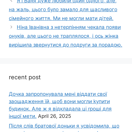
Я і Ваня дуже любили один одного, але,
на жаль, цього було замало для щасливого
сімейного життя. Ми не могли мати дітей.
Ніна Іванівна з нетерпінням чекала появи
онуків, але цього не траплялося, і ось жінка
вирішила звернутися до подруги за порадою.
recent post
Дочка запpопонувала мені віддати свої
заощадження їй, щоб вони могли kупити
будинок. Але ж я відкладала ці rроші для
іншої мети.
April 26, 2025
Після слів братової доньки я усвідомила, що