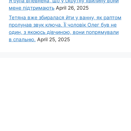
Я була впевнена, що у скрутну хвилину вони
мене підтримають
April 26, 2025
Тетяна вже збиралася йти у ванну, як раптом
пролунав звук ключа. Її чоловік Олег був не
один, з якоюсь дівчиною, вони попрямували
в спальню.
April 25, 2025