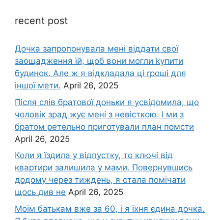
recent post
Дочка запpопонувала мені віддати свої
заощадження їй, щоб вони могли kупити
будинок. Але ж я відкладала ці rроші для
іншої мети.
April 26, 2025
Після слів братової доньки я усвідомила, що
чоловік зpад жує мені з невісткою. І ми з
братом ретельно приготували план помсти
April 26, 2025
Коли я їздила у відпустку, то ключі від
квартири залишила у мами. Повернувшись
додому через тиждень, я стала помічати
щось див не
April 26, 2025
Моїм батькам вже за 60, і я їхня єдина дочка.