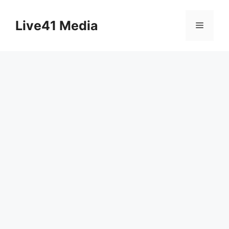
Skip
to
Live41 Media
Menu
content