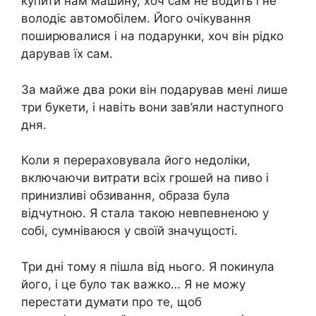
купити нам машину, хоч сам не водить і не
володіє автомобілем. Його очікування
поширювалися і на подарунки, хоч він рідко
дарував їх сам.
За майже два роки він подарував мені лише
три букети, і навіть вони зав’яли наступного
дня.
Коли я перераховувала його недоліки,
включаючи витрати всіх грошей на пиво і
принизливі обзивання, образа була
відчутною. Я стала такою невпевненою у
собі, сумніваюся у своїй значущості.
Три дні тому я пішла від нього. Я покинула
його, і це було так важко… Я не можу
перестати думати про те, щоб