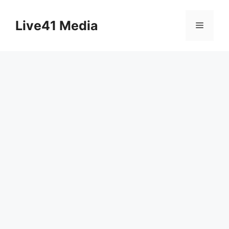
Skip
to
Live41 Media
Menu
content