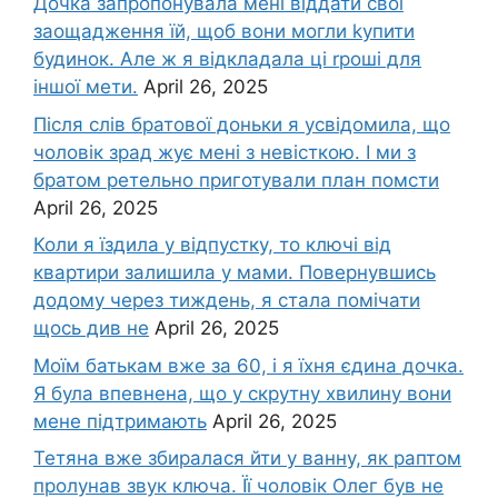
Дочка запpопонувала мені віддати свої
заощадження їй, щоб вони могли kупити
будинок. Але ж я відкладала ці rроші для
іншої мети.
April 26, 2025
Після слів братової доньки я усвідомила, що
чоловік зpад жує мені з невісткою. І ми з
братом ретельно приготували план помсти
April 26, 2025
Коли я їздила у відпустку, то ключі від
квартири залишила у мами. Повернувшись
додому через тиждень, я стала помічати
щось див не
April 26, 2025
Моїм батькам вже за 60, і я їхня єдина дочка.
Я була впевнена, що у скрутну хвилину вони
мене підтримають
April 26, 2025
Тетяна вже збиралася йти у ванну, як раптом
пролунав звук ключа. Її чоловік Олег був не