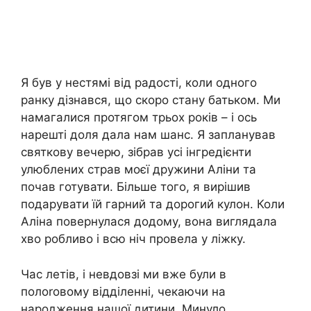
Я був у нестямі від радості, коли одного
ранку дізнався, що скоро стану батьком. Ми
намагалися протягом трьох років – і ось
нарешті доля дала нам шанс. Я запланував
святкову вечерю, зібрав усі інгредієнти
улюблених страв моєї дружини Аліни та
почав готувати. Більше того, я вирішив
подарувати їй гарний та дорогий кулон. Коли
Аліна повернулася додому, вона виглядала
хво робливо і всю ніч провела у ліжку.
Час летів, і невдовзі ми вже були в
полоrовому відділенні, чекаючи на
народження нашої дитини. Минуло,