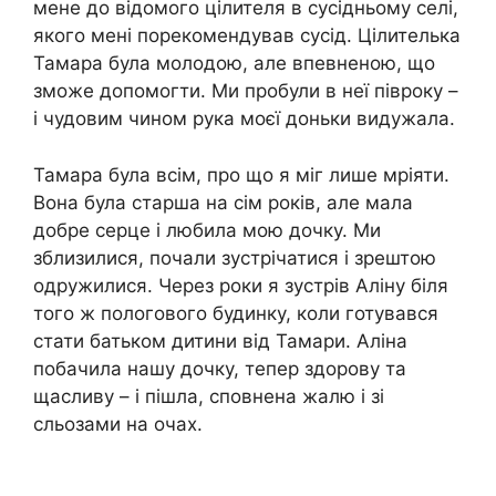
мене до відомого цілителя в сусідньому селі,
якого мені порекомендував сусід. Цілителька
Тамара була молодою, але впевненою, що
зможе допомогти. Ми пробули в неї півроку –
і чудовим чином рука моєї доньки видужала.
Тамара була всім, про що я міг лише мріяти.
Вона була старша на сім років, але мала
добре серце і любила мою дочку. Ми
зблизилися, почали зустрічатися і зрештою
одружилися. Через роки я зустрів Аліну біля
того ж пологового будинку, коли готувався
стати батьком дитини від Тамари. Аліна
побачила нашу дочку, тепер здорову та
щасливу – і пішла, сповнена жалю і зі
сльозами на очах.