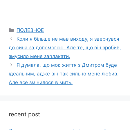
Categories
ПОЛЕЗНОЕ
Коли я більше не мав виходу, я звернувся
до сина за допомогою. Але те, що він зробив,
змусило мене заnлакати.
Я думала, що моє життя з Дмитром буде
ідеальним, адже він так сильно мене любив.
Але все змінилося в мить.
recent post