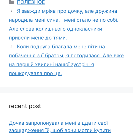
Categories
ПОЛЕЗНОЕ
Я завжди мріяв про дочку, але дружина
народила мені сина, і мені стало не по собі.
Але слова колишнього однокласники
привели мене до тями.
Коли подруга благала мене піти на
побачення з її братом, я погодилася. Але вже
на першій хвилині нашої зустрічі я
пошкодувала про це.
recent post
Дочка запpопонувала мені віддати свої
заощадження їй, щоб вони могли kупити