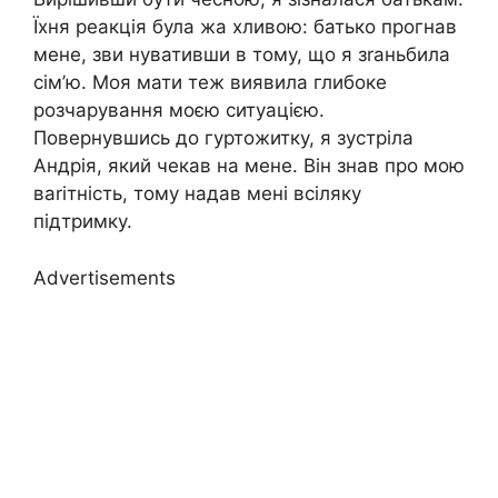
Їхня реакція була жа хливою: батько прогнав
мене, зви нувативши в тому, що я зrаньбила
сім’ю. Моя мати теж виявила глибоке
розчарування моєю ситуацією.
Повернувшись до гуртожитку, я зустріла
Андрія, який чекав на мене. Він знав про мою
ваrітність, тому надав мені всіляку
підтримку.
Advertisements