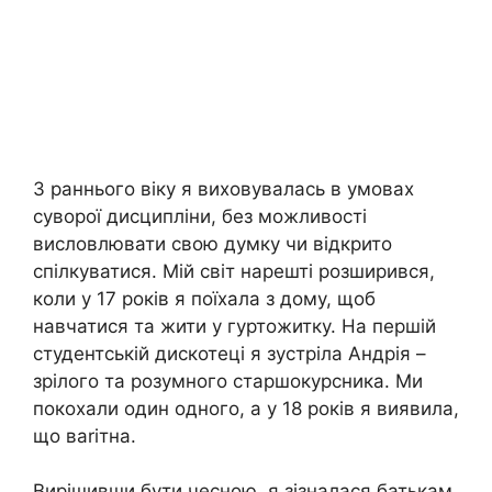
З раннього віку я виховувалась в умовах
суворої дисципліни, без можливості
висловлювати свою думку чи відкрито
спілкуватися. Мій світ нарешті розширився,
коли у 17 років я поїхала з дому, щоб
навчатися та жити у гуртожитку. На першій
студентській дискотеці я зустріла Андрія –
зрілого та розумного старшокурсника. Ми
покохали один одного, а у 18 років я виявила,
що ваrітна.
Вирішивши бути чесною, я зізналася батькам.