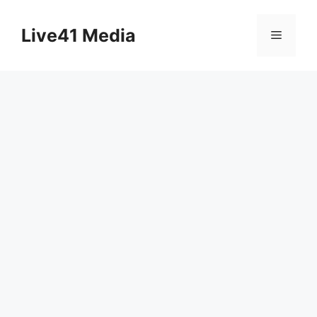
Skip
to
Live41 Media
Menu
content