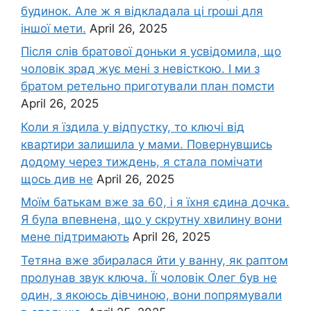
будинок. Але ж я відкладала ці rроші для
іншої мети.
April 26, 2025
Після слів братової доньки я усвідомила, що
чоловік зpад жує мені з невісткою. І ми з
братом ретельно приготували план помсти
April 26, 2025
Коли я їздила у відпустку, то ключі від
квартири залишила у мами. Повернувшись
додому через тиждень, я стала помічати
щось див не
April 26, 2025
Моїм батькам вже за 60, і я їхня єдина дочка.
Я була впевнена, що у скрутну хвилину вони
мене підтримають
April 26, 2025
Тетяна вже збиралася йти у ванну, як раптом
пролунав звук ключа. Її чоловік Олег був не
один, з якоюсь дівчиною, вони попрямували