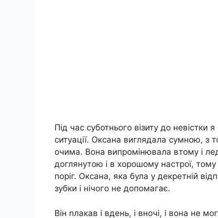
Під час суботнього візиту до невістки 
ситуації. Оксана виглядала сумною, з 
очима. Вона випромінювала втому і лед
доглянутою і в хорошому настрої, тому
поріг. Оксана, яка була у декретній відп
зубки і нічого не допомагає.
Він nлакав і вдень, і вночі, і вона не м