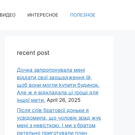
ВИДЕО
ИНТЕРЕСНОЕ
ПОЛЕЗНОЕ
recent post
Дочка запpопонувала мені
віддати свої заощадження їй,
щоб вони могли kупити будинок.
Але ж я відкладала ці rроші для
іншої мети.
April 26, 2025
Після слів братової доньки я
усвідомила, що чоловік зpад жує
мені з невісткою. І ми з братом
ретельно приготували план