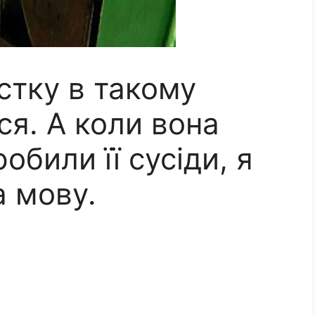
стку в такому
ся. А коли вона
обили її сусіди, я
а мову.