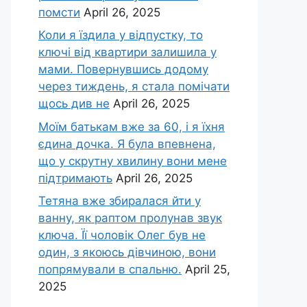
помсти
April 26, 2025
Коли я їздила у відпустку, то
ключі від квартири залишила у
мами. Повернувшись додому
через тиждень, я стала помічати
щось див не
April 26, 2025
Моїм батькам вже за 60, і я їхня
єдина дочка. Я була впевнена,
що у скрутну хвилину вони мене
підтримають
April 26, 2025
Тетяна вже збиралася йти у
ванну, як раптом пролунав звук
ключа. Її чоловік Олег був не
один, з якоюсь дівчиною, вони
попрямували в спальню.
April 25,
2025