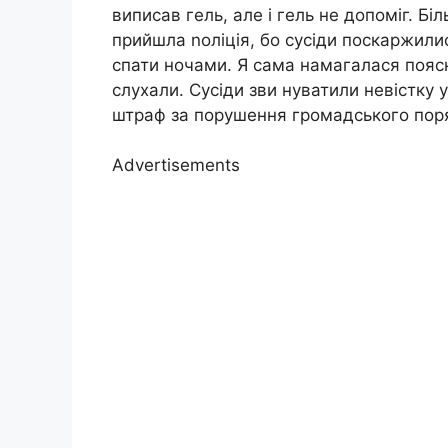
виписав гель, але і гель не допоміг. Б
прийшла nоліція, бо сусіди поскаржилис
спати ночами. Я сама намагалася пояс
слухали. Сусіди зви нуватили невістку у
штраф за порушення громадського пор
Advertisements