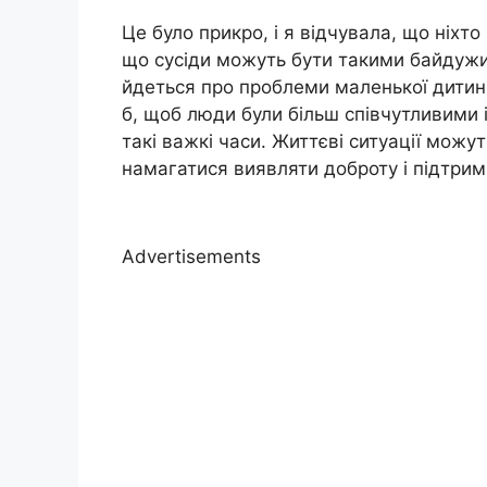
Це було прикро, і я відчувала, що ніхто 
що сусіди можуть бути такими байдужи
йдеться про проблеми маленької дитини.
б, щоб люди були більш співчутливими
такі важкі часи. Життєві ситуації можу
намагатися виявляти доброту і підтримк
Advertisements