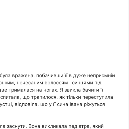
я була вражена, побачивши її в дуже неприємній
тонким, нечесаним волоссям і синцями під
ве трималася на ногах. Я звикла бачити її
 спитала, що трапилося, як тільки переступила
устці, відповіла, що у її сина Івана ріжуться
огла заснути. Вона викликала педіатра, який