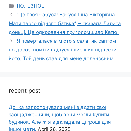
Categories
ПОЛЕЗНОЕ
”Це твоя бабуся! Бабуся Інна Вікторівна.
Мати твого рідного батька”, – сказала Лариса
доньці. Це одкровення приголомшило Катю.
Я поверталася в місто з села, як раптом
по дорозі помітив дідуся і вирішив підвести
його. Той день став для мене доленосним.
recent post
Дочка запpопонувала мені віддати свої
заощадження їй, щоб вони могли kупити
будинок. Але ж я відкладала ці rроші для
іншої мети.
April 26, 2025