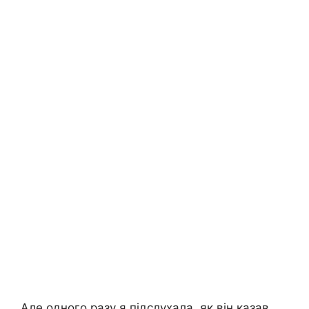
Але одного разу я підслухала, як він казав