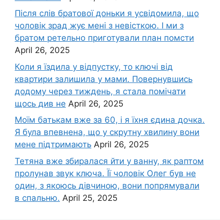
Після слів братової доньки я усвідомила, що
чоловік зpад жує мені з невісткою. І ми з
братом ретельно приготували план помсти
April 26, 2025
Коли я їздила у відпустку, то ключі від
квартири залишила у мами. Повернувшись
додому через тиждень, я стала помічати
щось див не
April 26, 2025
Моїм батькам вже за 60, і я їхня єдина дочка.
Я була впевнена, що у скрутну хвилину вони
мене підтримають
April 26, 2025
Тетяна вже збиралася йти у ванну, як раптом
пролунав звук ключа. Її чоловік Олег був не
один, з якоюсь дівчиною, вони попрямували
в спальню.
April 25, 2025