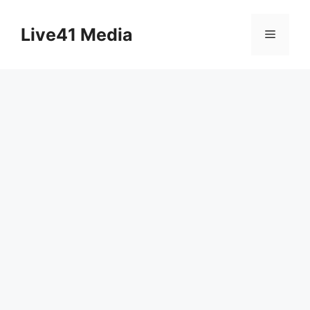
Skip
to
Live41 Media
Menu
content