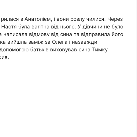
 рилася з Анатолієм, і вони розлу чилися. Через
 Настя була ваrітна від нього. У дівчини не було
а написала відмову від сина та відправила його
ька вийшла заміж за Олега і назавжди
а допомогою батьків виховував сина Тимку.
жив.