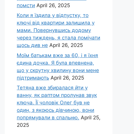
помсти
April 26, 2025
Коли я їздила у відпустку, то
ключі від квартири залишила у
мами. Повернувшись додому
через тиждень, я стала помічати
щось див не
April 26, 2025
Моїм батькам вже за 60, і я їхня
єдина дочка. Я була впевнена,
що у скрутну хвилину вони мене
підтримають
April 26, 2025
Тетяна вже збиралася йти у
ванну, як раптом пролунав звук
ключа. Її чоловік Олег був не
один, з якоюсь дівчиною, вони
попрямували в спальню.
April 25,
2025