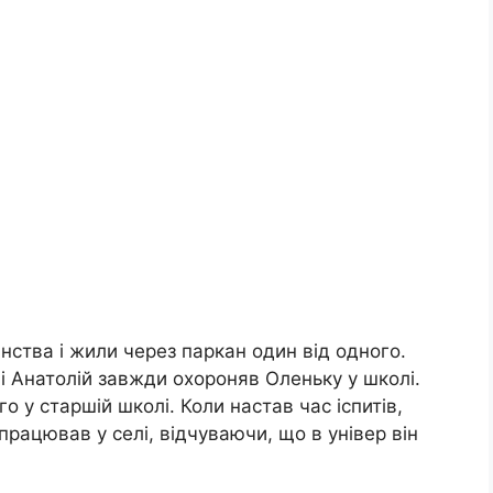
нства і жили через паркан один від одного.
 і Анатолій завжди охороняв Оленьку у школі.
о у старшій школі. Коли настав час іспитів,
працював у селі, відчуваючи, що в універ він