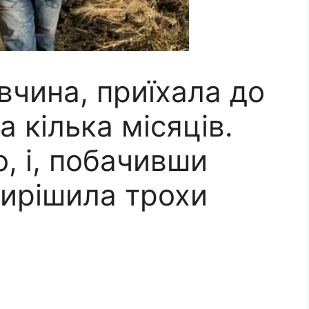
івчина, приїхала до
а кілька місяців.
о, і, побачивши
вирішила трохи