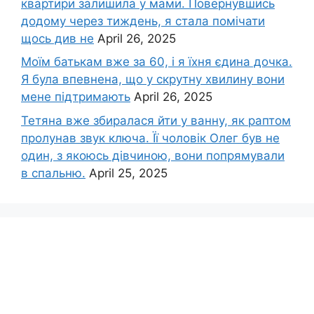
квартири залишила у мами. Повернувшись
додому через тиждень, я стала помічати
щось див не
April 26, 2025
Моїм батькам вже за 60, і я їхня єдина дочка.
Я була впевнена, що у скрутну хвилину вони
мене підтримають
April 26, 2025
Тетяна вже збиралася йти у ванну, як раптом
пролунав звук ключа. Її чоловік Олег був не
один, з якоюсь дівчиною, вони попрямували
в спальню.
April 25, 2025