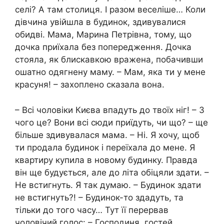
селі? А там столиця. І разом веселіше… Коли
дівчина увійшла в будинок, здивувалися
обидві. Мама, Марина Петрівна, тому, що
дочка приїхала без попередження. Дочка
стояла, як блискавкою вражена, побачивши
ошатно одягнену маму. – Мам, яка ти у мене
красуня! – захоплено сказала вона.
– Всі чоловіки Києва впадуть до твоїх ніг! – З
чого це? Вони всі сюди приїдуть, чи що? – ще
більше здивувалася мама. – Ні. Я хочу, щоб
ти продала будинок і переїхала до мене. Я
квартиру купила в новому будинку. Правда
він ще будується, але до літа обіцяли здати. –
Не встигнуть. Я так думаю. – Будинок здати
не встигнуть?! – Будинок-то здадуть, та
тільки до того часу… Тут її перервав
чоловічий голос: – Господиня, гостей