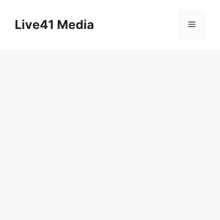
Skip
to
Live41 Media
Menu
content