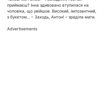
приймаєш? Інна здивовано втупилася на
чоловіка, що увійшов. Високий, імпозантний,
з букетом… – Заходь, Антон! – зраділа мати.
Advertisements