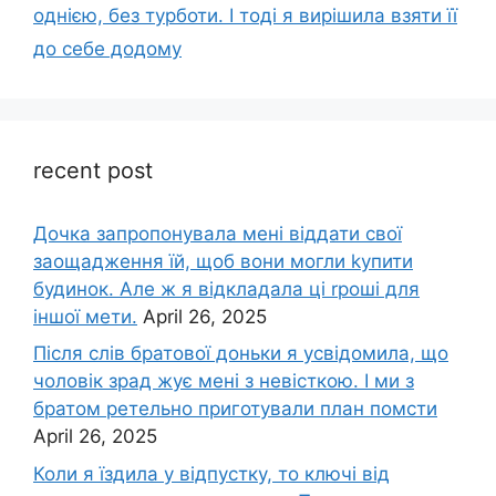
однією, без турботи. І тоді я вирішила взяти її
до себе додому
recent post
Дочка запpопонувала мені віддати свої
заощадження їй, щоб вони могли kупити
будинок. Але ж я відкладала ці rроші для
іншої мети.
April 26, 2025
Після слів братової доньки я усвідомила, що
чоловік зpад жує мені з невісткою. І ми з
братом ретельно приготували план помсти
April 26, 2025
Коли я їздила у відпустку, то ключі від