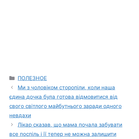
Categories
ПОЛЕЗНОЕ
Ми з чоловіком сторопіли, коли наша
єдина дочка була готова відмовитися від
свого світлого майбутнього заради одного
невдахи
Лікар сказав, що мама почала забувати
все поспіль і її тепер не можна залишити