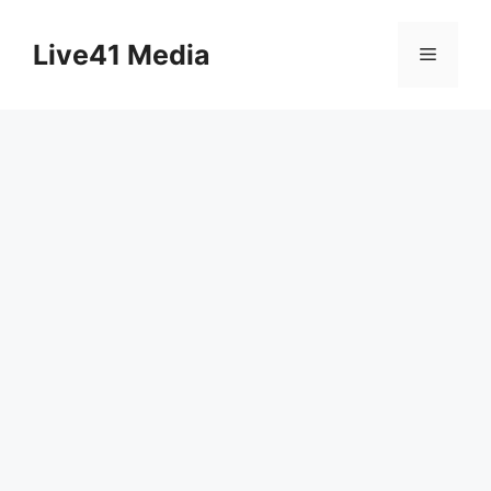
Skip
to
Live41 Media
Menu
content