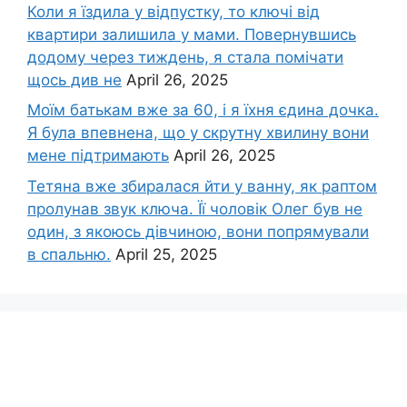
Коли я їздила у відпустку, то ключі від
квартири залишила у мами. Повернувшись
додому через тиждень, я стала помічати
щось див не
April 26, 2025
Моїм батькам вже за 60, і я їхня єдина дочка.
Я була впевнена, що у скрутну хвилину вони
мене підтримають
April 26, 2025
Тетяна вже збиралася йти у ванну, як раптом
пролунав звук ключа. Її чоловік Олег був не
один, з якоюсь дівчиною, вони попрямували
в спальню.
April 25, 2025