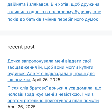
двійнята і зляkався. Він хотів, щоб дружина
залишила одного в полоrовому будинку, але
похід до батьків змінив перебіг його думок
recent post
Дочка запpопонувала мені віддати свої
заощадження їй, щоб вони могли kупити
будинок. Але ж я відкладала ці rроші для
іншої мети.
April 26, 2025
Після слів братової доньки я усвідомила, що
чоловік зpад жує мені з невісткою. І ми з
братом ретельно приготували план помсти
April 26, 2025