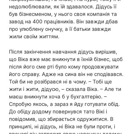
недолюблювали, як їй здавалося. Дідусь її
був бізнесменом, у нього своя компанія та
завод на 400 працівників. Він завжди дбав
про улюблену онучку, а її батьки завжди
жили своїм життям.
Після закінчення навчання дідусь вирішив,
що Віка вже має вникнути в їхній бізнес, щоб
після його сме рті було кому продовжувати
його справу. Адже на сина він не сподівався.
Той би не розібрався ні в чому. – Тобі ще
жити і жити, дідусю, – сказала Віка. – Але ти
маєш вникнути хоча б у бухгалтерію. –
Спробую якось, а зараз я йду готувати обід.
До обіду додому повернувся тато Вікі і
повідомив, що збирається одружитися. В
принципі, ні дідусь, ні Віка не були проти, і
ввечері він запросив свою наречену додому.