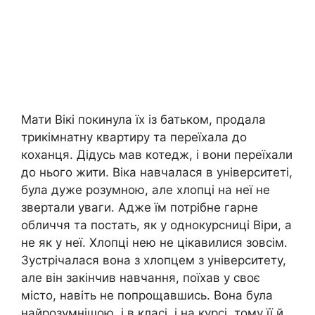
Мати Вікі покинула їх із батьком, продала
трикімнатну квартиру та переїхала до
коханця. Дідусь мав котедж, і вони переїхали
до нього жити. Віка навчалася в університеті,
була дуже розумною, але хлопці на неї не
звертали уваги. Адже їм потрібне гарне
обличчя та постать, як у однокурсниці Віри, а
не як у неї. Хлопці нею не цікавилися зовсім.
Зустрічалася вона з хлопцем з університету,
але він закінчив навчання, поїхав у своє
місто, навіть не попрощавшись. Вона була
найрозумнішою, і в класі, і на курсі, тому її й