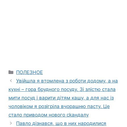
Categories
ПОЛЕЗНОЕ
Увійшла я втомлена з роботи додому, а на
кухні – гора брудного посуду. Зі злістю стала
мити посуд і варити дітям кашу, а для нас із
чоловіком я розігріла вчорашню пасту. Це
стало приводом нового сkандалу
Павло дізнався, що в них народилися