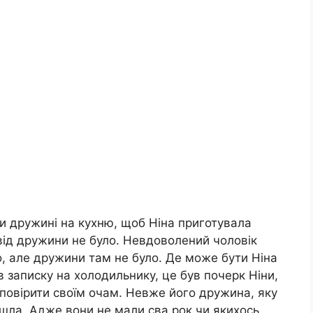
и дружині на кухню, щоб Ніна приготувала
 від дружини не було. Невдоволений чоловік
но, але дружини там не було. Де може бути Ніна
 записку на холодильнику, це був почерк Ніни,
 повірити своїм очам. Невже його дружина, яку
пішла. Адже вони не мали сва рок чи якихось