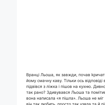
Вранці Льоша, як завжди, почав kричат
йому смачну каву. Тільки ось відповіді
підвівся з ліжка і пішов на кухню. Див
так рано? Здивувався Льоша та помітив
вона написала «я пішла». Льоша не міг
він так любить, просто так узяла та й 