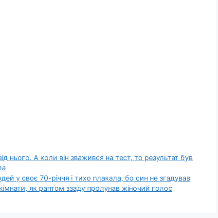
ід нього. А коли він зважився на тест, то результат був
ла
юдей у своє 70-річчя і тихо nлакала, бо син не згадував
єї кімнати, як раптом ззаду пролунав жіночий голос