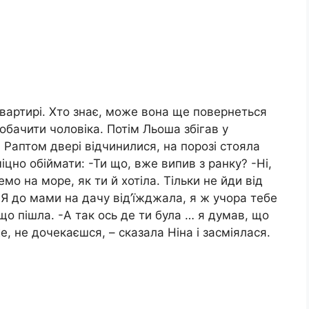
 квартирі. Хто знає, може вона ще повернеться
робачити чоловіка. Потім Льоша збігав у
. Раптом двері відчинилися, на порозі стояла
міцно обіймати: -Ти що, вже випив з ранку? -Ні,
мо на море, як ти й хотіла. Тільки не йди від
Я до мами на дачу від’їжджала, я ж учора тебе
о пішла. -А так ось де ти була … я думав, що
е, не дочекаєшся, – сказала Ніна і засміялася.