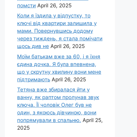
помсти
April 26, 2025
Коли я їздила у відпустку, то
ключі від квартири залишила у
мами. Повернувшись додому
через тиждень, я стала помічати
щось див не
April 26, 2025
Моїм батькам вже за 60, і я їхня
єдина дочка. Я була впевнена,
що у скрутну хвилину вони мене
підтримають
April 26, 2025
Тетяна вже збиралася йти у
ванну, як раптом пролунав звук
ключа. Її чоловік Олег був не
один, з якоюсь дівчиною, вони
попрямували в спальню.
April 25,
2025