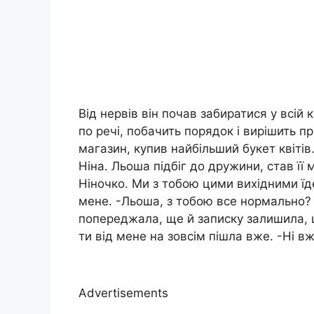
Від нервів він почав забиратися у всій
по речі, побачить порядок і вирішить п
магазин, купив найбільший букет квітів
Ніна. Льоша підбіг до дружини, став її 
Ніночко. Ми з тобою цими вихідними їде
мене. -Льоша, з тобою все нормально? 
попереджала, ще й записку залишила, щ
ти від мене на зовсім пішла вже. -Ні вж
Advertisements