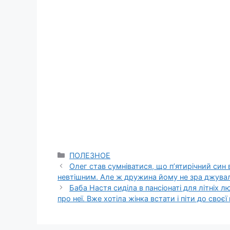
Categories
ПОЛЕЗНОЕ
Олег став сумніватися, що п’ятирічний син в
невтішним. Але ж дружина йому не зра джува
Баба Настя сиділа в пансіонаті для літніх л
про неї. Вже хотіла жінка встати і піти до сво