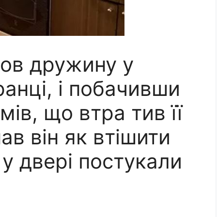
ов дружину у
анці, і побачивши
умів, що втра тив її
ав він як втішити
 у двері постукали