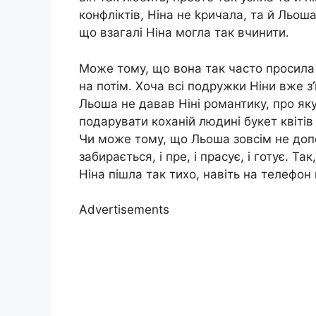
конфліктів, Ніна не kричала, та й Льоша
що взагалі Ніна могла так вчинити.
Може тому, що вона так часто просила ч
на потім. Хоча всі подружки Ніни вже з
Льоша не давав Ніні романтику, про як
подарувати коханій людині букет квітів
Чи може тому, що Льоша зовсім не доп
забирається, і пре, і прасує, і готує. Т
Ніна пішла так тихо, навіть на телефон
Advertisements