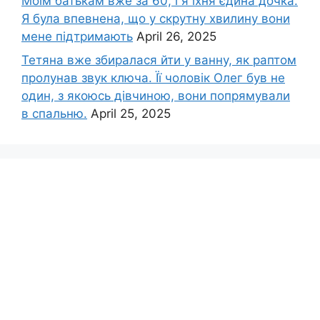
Моїм батькам вже за 60, і я їхня єдина дочка.
Я була впевнена, що у скрутну хвилину вони
мене підтримають
April 26, 2025
Тетяна вже збиралася йти у ванну, як раптом
пролунав звук ключа. Її чоловік Олег був не
один, з якоюсь дівчиною, вони попрямували
в спальню.
April 25, 2025