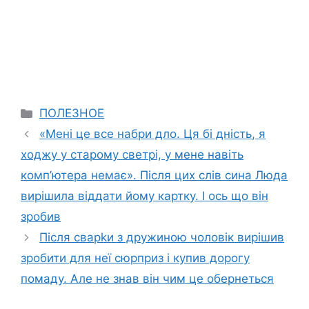
Categories
ПОЛЕЗНОЕ
«Мені це все набри дло. Ця бі дність, я
ходжу у старому светрі, у мене навіть
комп’ютера немає». Після цих слів сина Люда
вирішила віддати йому картку. І ось що він
зробив
Після сварkи з дружиною чоловік вирішив
зробити для неї сюрприз і купив дорогу
помаду. Але не знав він чим це обернеться