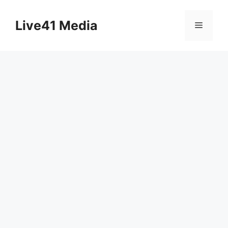
Skip
to
Live41 Media
Menu
content