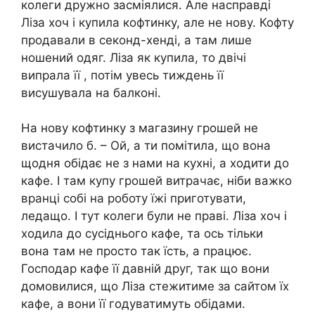
колеги дружно засміялися. Але насправді
Ліза хоч і купила кофтинку, але не нову. Кофту
продавали в секонд-хенді, а там лише
ношений одяг. Ліза як купила, то двічі
випрала її , потім увесь тиждень її
висушувала на балконі.
На нову кофтинку з магазину грошей не
вистачило б. – Ой, а ти помітила, що вона
щодня обідає не з нами на кухні, а ходити до
кафе. І там купу грошей витрачає, ніби важко
вранці собі на роботу їжі приготувати,
ледащо. І тут колеги були не праві. Ліза хоч і
ходила до сусіднього кафе, та ось тільки
вона там не просто так їсть, а працює.
Господар кафе її давній друг, так що вони
домовилися, що Ліза стежитиме за сайтом їх
кафе, а вони її годуватимуть обідами.