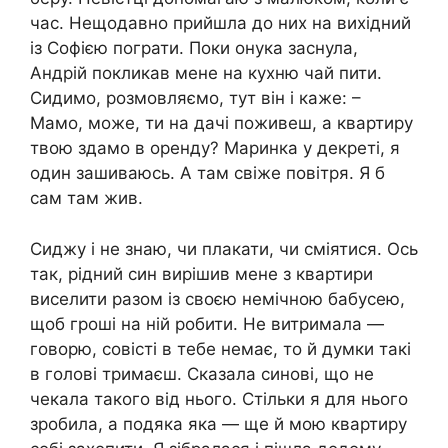
час. Нещодавно прийшла до них на вихідний
із Софією пограти. Поки онука заснула,
Андрій покликав мене на кухню чай пити.
Сидимо, розмовляємо, тут він і каже: –
Мамо, може, ти на дачі поживеш, а квартиру
твою здамо в оренду? Маринка у декреті, я
один зашиваюсь. А там свіже повітря. Я б
сам там жив.
Сиджу і не знаю, чи плакати, чи сміятися. Ось
так, рідний син вирішив мене з квартири
виселити разом із своєю немічною бабусею,
щоб гроші на ній робити. Не витримала —
говорю, совісті в тебе немає, то й думки такі
в голові тримаєш. Сказала синові, що не
чекала такого від нього. Стільки я для нього
зробила, а подяка яка — ще й мою квартиру