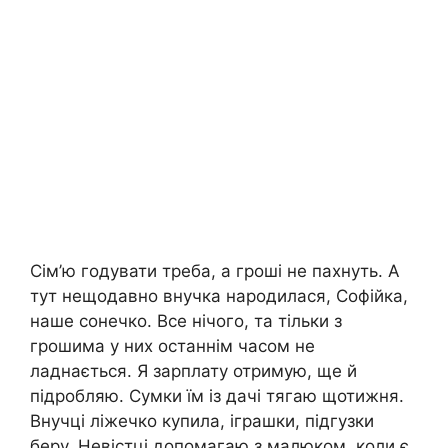
Сім’ю годувати треба, а гроші не пахнуть. А
тут нещодавно внучка народилася, Софійка,
наше сонечко. Все нічого, та тільки з
грошима у них останнім часом не
ладнається. Я зарплату отримую, ще й
підробляю. Сумки їм із дачі тягаю щотижня.
Внучці ліжечко купила, іграшки, підгузки
беру. Невістці допомагаю з малюком, коли є