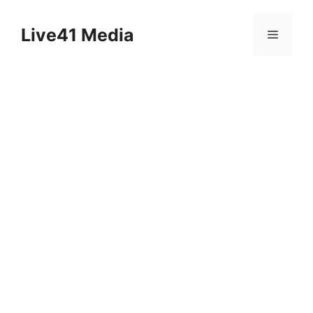
Skip
to
Live41 Media
Menu
content