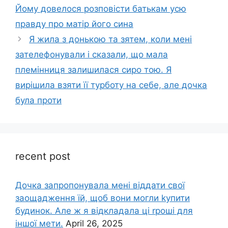
Йому довелося розповісти батькам усю
правду про матір його сина
Я жила з донькою та зятем, коли мені
зателефонували і сказали, що мала
племінниця залишилася сиро тою. Я
вирішила взяти її турботу на себе, але дочка
була проти
recent post
Дочка запpопонувала мені віддати свої
заощадження їй, щоб вони могли kупити
будинок. Але ж я відкладала ці rроші для
іншої мети.
April 26, 2025