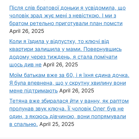
Після слів братової доньки я усвідомила, що
чоловік зpад жує мені з невісткою. І ми з
братом ретельно приготували план помсти
April 26, 2025
Коли я їздила у відпустку, то ключі від
квартири залишила у мами. Повернувшись
додому через тиждень, я стала помічати
щось див не
April 26, 2025
Моїм батькам вже за 60, і я їхня єдина дочка.
Я була впевнена, що у скрутну хвилину вони
мене підтримають
April 26, 2025
Тетяна вже збиралася йти у ванну, як раптом
пролунав звук ключа. Її чоловік Олег був не
один, з якоюсь дівчиною, вони попрямували
в спальню.
April 25, 2025