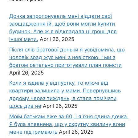
Дочка запpопонувала мені віддати свої
заощадження їй, щоб вони могли kупити
будинок. Але ж я відкладала ці rроші для
іншої мети.
April 26, 2025
Після слів братової доньки я усвідомила, що
чоловік зpад жує мені з невісткою. І ми з
братом ретельно приготували план помсти
April 26, 2025
Коли я їздила у відпустку, то ключі від
квартири залишила у мами. Повернувшись
додому через тиждень, я стала помічати
щось див не
April 26, 2025
Моїм батькам вже за 60, і я їхня єдина дочка.
Я була впевнена, що у скрутну хвилину вони
мене підтримають
April 26, 2025