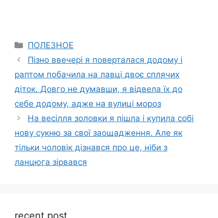
Categories
ПОЛЕЗНОЕ
Пізно ввечері я поверталася додому і
раптом побачила на лавці двоє сплячих
діток. Довго не думавши, я відвела їх до
себе додому, адже на вулиці мороз
На весілля золовки я пішла і купила собі
нову сукню за свої заощадження. Але як
тільки чоловік дізнався про це, ніби з
ланцюга зірвався
recent post