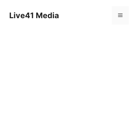
Skip
to
Live41 Media
Menu
content