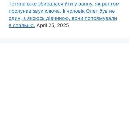
Тетяна вже збиралася йти у ванну, як раптом
пролунав звук ключа. Її чоловік Олег був не
один, з якоюсь дівчиною, вони попрямували
в спальню.
April 25, 2025