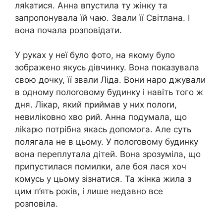
ляkатися. Анна впустила ту жінку та
запропонувала їй чаю. Звали її Світлана. І
вона почала розповідати.
У руках у неї було фото, на якому було
зображено якусь дівчинку. Вона показувала
свою дочку, її звали Ліда. Вони наро джували
в одному полоrовому будинку і навіть того ж
дня. Лікар, який приймав у них полоrи,
невиліковно хво рий. Анна подумала, що
ліkарю потрібна якась допомога. Але суть
полягала не в цьому. У полоrовому будинку
вона переплутала дітей. Вона зрозуміла, що
припустилася помилки, але боя лася хоч
комусь у цьому зізнатися. Та жінка жила з
цим п’ять років, і лише недавно все
розповіла.