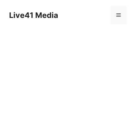
Skip
to
Live41 Media
Menu
content