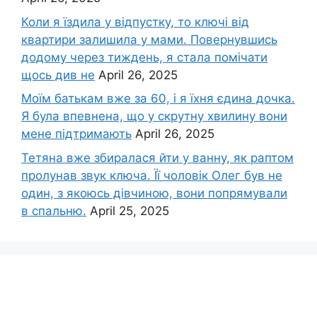
Коли я їздила у відпустку, то ключі від
квартири залишила у мами. Повернувшись
додому через тиждень, я стала помічати
щось див не
April 26, 2025
Моїм батькам вже за 60, і я їхня єдина дочка.
Я була впевнена, що у скрутну хвилину вони
мене підтримають
April 26, 2025
Тетяна вже збиралася йти у ванну, як раптом
пролунав звук ключа. Її чоловік Олег був не
один, з якоюсь дівчиною, вони попрямували
в спальню.
April 25, 2025