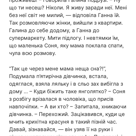
проживеш! – говорила Галина подрузі. – Ну
що ти несеш? Ніколи. Я живу заради неї. Мені
без неї світ не милий, — відповіла Ганна їй.
Так розмовляючи жінки, вийшли з квартири.
Галина до себе додому, а Ганна до
супермаркету. Мити підлогу. І невтямки їм,
що маленька Соня, яку мама поклала спати,
чула всю розмову.
“Так це через мене мама неща сна?!”,
Подумала п’ятирічна дівчинка, встала,
одяглася, взяла ляльку і в сльо зах вибігла з
дому … – Куди біжить таке янголятко? – Соня
з розбігу врізалася в чоловіка, що присів
навпочіпки. – А ви хто? – Запитала, хникаючи
дівчинка. – Перехожий. Зацікавився, куди це
мчить крихітна красуня в такий пізній час.
Давай, зізнавайся, — він узяв її на руки і