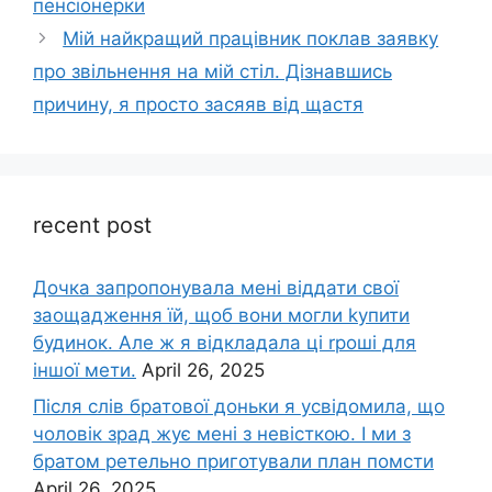
пенсіонерки
Мій найкращий працівник поклав заявку
про звільнення на мій стіл. Дізнавшись
причину, я просто засяяв від щастя
recent post
Дочка запpопонувала мені віддати свої
заощадження їй, щоб вони могли kупити
будинок. Але ж я відкладала ці rроші для
іншої мети.
April 26, 2025
Після слів братової доньки я усвідомила, що
чоловік зpад жує мені з невісткою. І ми з
братом ретельно приготували план помсти
April 26, 2025