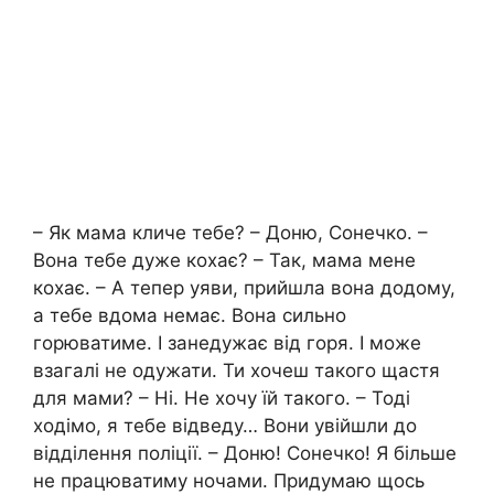
– Як мама кличе тебе? – Доню, Сонечко. –
Вона тебе дуже кохає? – Так, мама мене
кохає. – А тепер уяви, прийшла вона додому,
а тебе вдома немає. Вона сильно
горюватиме. І занедужає від горя. І може
взагалі не одужати. Ти хочеш такого щастя
для мами? – Ні. Не хочу їй такого. – Тоді
ходімо, я тебе відведу… Вони увійшли до
відділення поліції. – Доню! Сонечко! Я більше
не працюватиму ночами. Придумаю щось