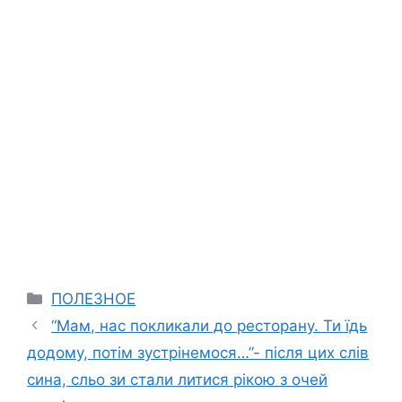
Categories
ПОЛЕЗНОЕ
“Мам, нас покликали до ресторану. Ти їдь
додому, потім зустрінемося…”- після цих слів
сина, сльо зи стали литися рікою з очей