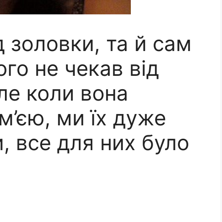
д золовки, та й сам
ого не чекав від
Але коли вона
м’єю, ми їх дуже
, все для них було