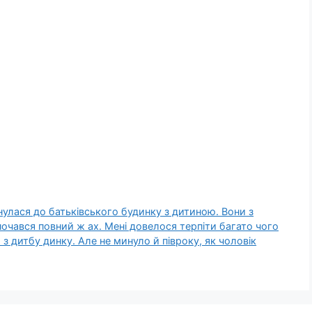
нулася до батьківського будинку з дитиною. Вони з
 почався повний ж ах. Мені довелося терпіти багато чого
 з дитбу динку. Але не минуло й півроку, як чоловік