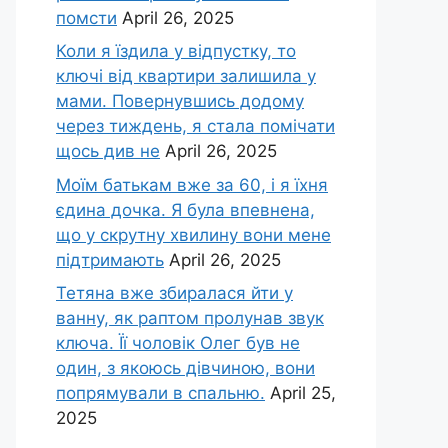
помсти
April 26, 2025
Коли я їздила у відпустку, то
ключі від квартири залишила у
мами. Повернувшись додому
через тиждень, я стала помічати
щось див не
April 26, 2025
Моїм батькам вже за 60, і я їхня
єдина дочка. Я була впевнена,
що у скрутну хвилину вони мене
підтримають
April 26, 2025
Тетяна вже збиралася йти у
ванну, як раптом пролунав звук
ключа. Її чоловік Олег був не
один, з якоюсь дівчиною, вони
попрямували в спальню.
April 25,
2025