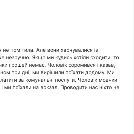
 не помітила. Але вони харчувалися із
е незручно. Якщо ми кудись хотіли сходити, то
нки грошей немає. Чоловік соромився і казав,
ом три дні, ми вирішили поїхати додому. Ми
платити за комунальні послуги. Чоловік мовчки
 і ми поїхали на вокзал. Проводити нас ніхто не