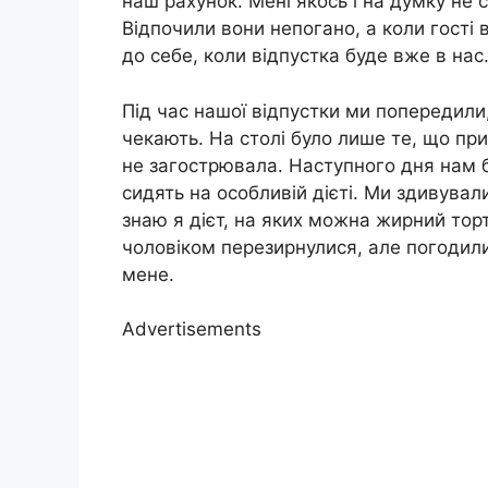
наш рахунок. Мені якось і на думку не 
Відпочили вони непогано, а коли гості
до себе, коли відпустка буде вже в нас
Під час нашої відпустки ми попередили
чекають. На столі було лише те, що пр
не загострювала. Наступного дня нам б
сидять на особливій дієті. Ми здивува
знаю я дієт, на яких можна жирний торт
чоловіком перезирнулися, але погодил
мене.
Advertisements