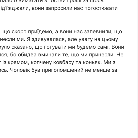
спало б вимагати з гостей гроші за щось.
 від’їжджали, вони запросили нас погостювати
.
, що скоро приїдемо, а вони нас запевнили, що
инесли ми. Я здивувалася, але увагу на цьому
уло сказано, що готувати ми будемо самі. Вони
лися, бо обидва вминали те, що ми принесли. Не
 із кремом, копчену ковбасу та коньяк. Ми з
ись. Чоловік був приголомшений не менше за