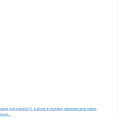
очали доглядати її, а вона в подяку переписала свою
алося…