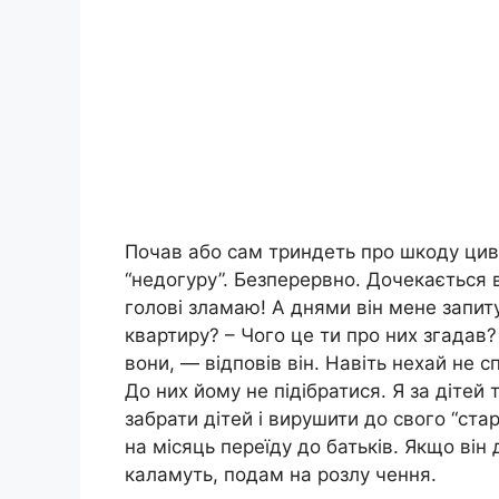
Почав або сам триндеть про шкоду циві
“недогуру”. Безперервно. Дочекається 
голові зламаю! А днями він мене запит
квартиру? – Чого це ти про них згадав?
вони, — відповів він. Навіть нехай не с
До них йому не підібратися. Я за діте
забрати дітей і вирушити до свого “стар
на місяць переїду до батьків. Якщо він
каламуть, подам на розлу чення.