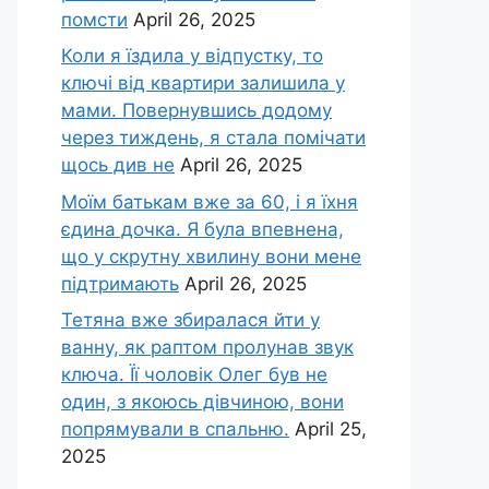
помсти
April 26, 2025
Коли я їздила у відпустку, то
ключі від квартири залишила у
мами. Повернувшись додому
через тиждень, я стала помічати
щось див не
April 26, 2025
Моїм батькам вже за 60, і я їхня
єдина дочка. Я була впевнена,
що у скрутну хвилину вони мене
підтримають
April 26, 2025
Тетяна вже збиралася йти у
ванну, як раптом пролунав звук
ключа. Її чоловік Олег був не
один, з якоюсь дівчиною, вони
попрямували в спальню.
April 25,
2025