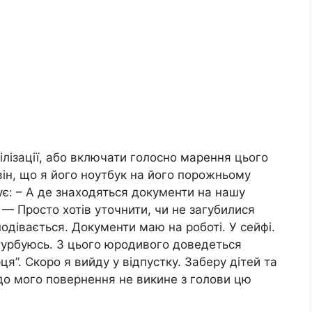
лізації, або включати голосно марення цього
він, що я його ноутбук на його порожньому
ує: – А де знаходяться документи на нашу
 — Просто хотів уточнити, чи не загубилися
подівається. Документи маю на роботі. У сейфі.
й турбуюсь. З цього юродивого доведеться
ця”. Скоро я вийду у відпустку. Заберу дітей та
 до мого повернення не викине з голови цю