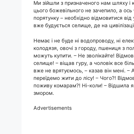
Ми зійшли з призначеного нам шляху і 
цього божевільного не зачепило, а ось 
порятунку – необхідно відмовитися від ус
вже будується селище, де на цивілізац
Немає і не буде ні водопроводу, ні елек
колодязя, овочі з городу, пшениця з пол
можуть купити. – Не зволікайте! Відмов
селище! – віщав гуру, а чоловік все б
вже не врятуємось, – казав він мені. 
переїдемо жити до лісу! – Чого?! Відмов
поживу комарам?! Ні-коли! – Відшила я
змором.
Advertisements