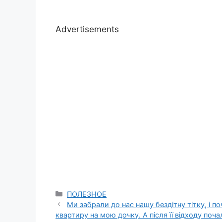
Advertisements
Categories
ПОЛЕЗНОЕ
Ми забрали до нас нашу бездітну тітку, і п
квартиру на мою дочку. А після її відходу поч