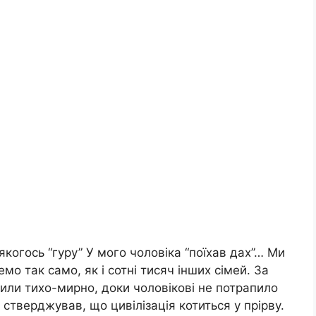
якогось “гуру” У мого чоловіка “поїхав дах”… Ми
о так само, як і сотні тисяч інших сімей. За
или тихо-мирно, доки чоловікові не потрапило
я стверджував, що цивілізація котиться у прірву.