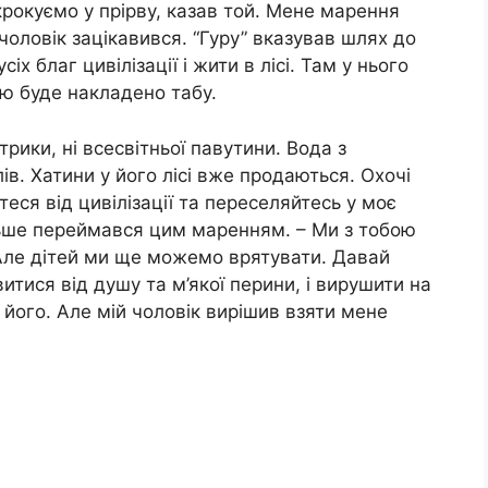
крокуємо у прірву, казав той. Мене марення
чоловік зацікавився. “Гуру” вказував шлях до
іх благ цивілізації і жити в лісі. Там у нього
ію буде накладено табу.
трики, ні всесвітньої павутини. Вода з
ів. Хатини у його лісі вже продаються. Охочі
теся від цивілізації та переселяйтесь у моє
ільше переймався цим маренням. – Ми з тобою
– Але дітей ми ще можемо врятувати. Давай
итися від душу та м’якої перини, і вирушити на
 його. Але мій чоловік вирішив взяти мене