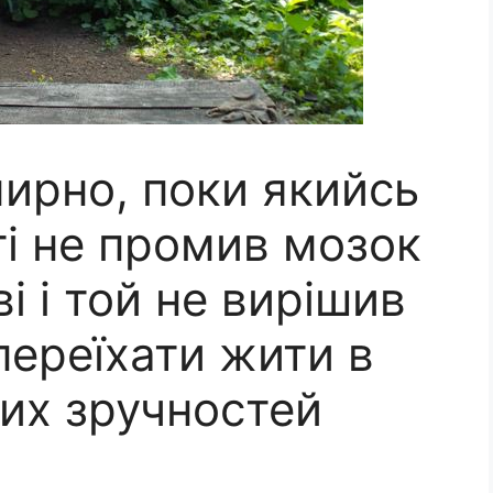
ирно, поки якийсь
еті не промив мозок
і і той не вирішив
переїхати жити в
ких зручностей