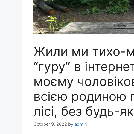
Жили ми тихо-м
“гуру” в інтерн
моєму чоловіков
всією родиною 
лісі, без будь-я
October 9, 2022
by
admin