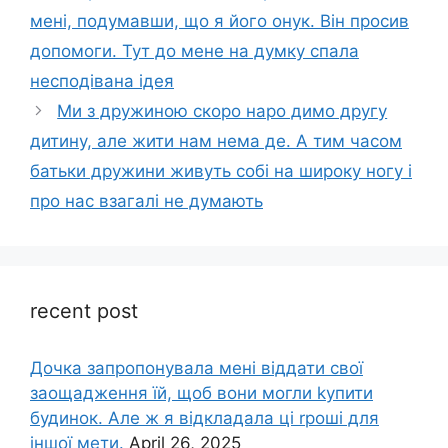
мені, подумавши, що я його онук. Він просив
допомоги. Тут до мене на думку спала
несподівана ідея
Ми з дружиною скоро наро димо другу
дитину, але жити нам нема де. А тим часом
батьки дружини живуть собі на широку ногу і
про нас взагалі не думають
recent post
Дочка запpопонувала мені віддати свої
заощадження їй, щоб вони могли kупити
будинок. Але ж я відкладала ці rроші для
іншої мети.
April 26, 2025