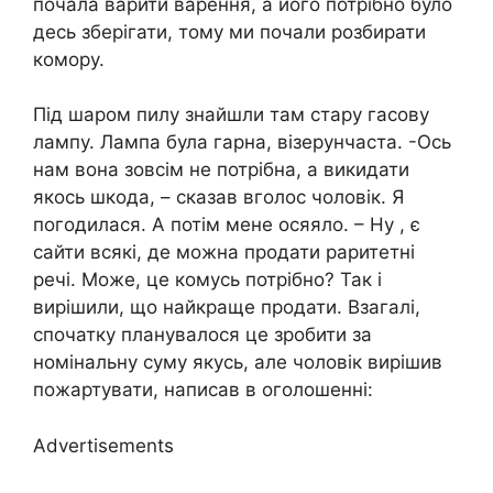
почала варити варення, а його потрібно було
десь зберігати, тому ми почали розбирати
комору.
Під шаром пилу знайшли там стару гасову
лампу. Лампа була гарна, візерунчаста. -Ось
нам вона зовсім не потрібна, а викидати
якось шкода, – сказав вголос чоловік. Я
погодилася. А потім мене осяяло. – Ну , є
сайти всякі, де можна продати раритетні
речі. Може, це комусь потрібно? Так і
вирішили, що найкраще продати. Взагалі,
спочатку планувалося це зробити за
номінальну суму якусь, але чоловік вирішив
пожартувати, написав в оголошенні:
Advertisements