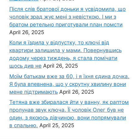
Після слів братової доньки я усвідомила, що
чоловік зpад жує мені з невісткою. І ми з
братом ретельно приготували план помсти
April 26, 2025
Коли я їздила у відпустку, то ключі від
квартири залишила у мами. Повернувшись
додому через тиждень, я стала помічати
щось див не
April 26, 2025
Моїм батькам вже за 60, і я їхня єдина дочка.
Я була впевнена, що у скрутну хвилину вони
мене підтримають
April 26, 2025
Тетяна вже збиралася йти у ванну, як раптом
пролунав звук ключа. Її чоловік Олег був не
один, з якоюсь дівчиною, вони попрямували
в спальню.
April 25, 2025