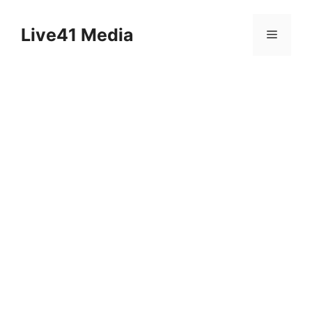
Skip
to
Live41 Media
Menu
content