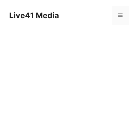
Skip
to
Live41 Media
Menu
content