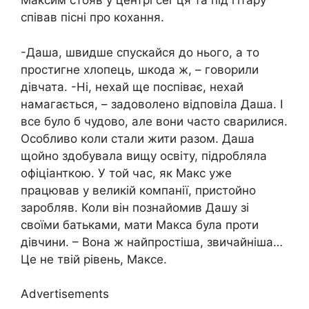
Максим стояв у центрі сеr ця та під гітару
співав пісні про кохання.
-Даша, швидше спускайся до нього, а то
простигне хлопець, шкода ж, – говорили
дівчата. -Ні, нехай ще поспіває, нехай
намагається, – задоволено відповіла Даша. І
все було б чудово, але вони часто сварилися.
Особливо коли стали жити разом. Даша
щойно здобувала вищу освіту, підробляла
офіціанткою. У той час, як Макс уже
працював у великій компанії, пристойно
заробляв. Коли він познайомив Дашу зі
своїми батьками, мати Макса була проти
дівчини. – Вона ж найпростіша, звичайніша…
Це не твій рівень, Максе.
Advertisements