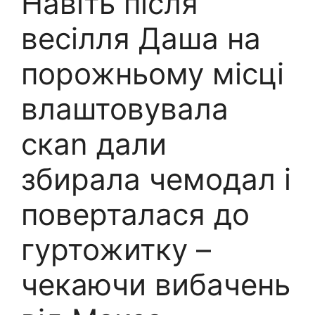
Навіть після
весілля Даша на
порожньому місці
влаштовувала
скаn дали
збирала чемодал і
поверталася до
гуртожитку –
чекаючи вибачень