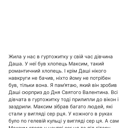
Жила у нас в гуртожитку у свій час дівчина
Даша. У неї був хлопець Максим, такий
романтичний хлопець. І крім Даші нікого
навкруги не бачив, ніхто йому не потрібен
був, тільки вона. Я пам’ятаю, який він зробив
Даші сюрприз до Дня Святого Валентина. Всі
дівчата в гуртожитку тоді прилипли до вікон і
заздрили. Максим зібрав багато людей, які
стали у вигляді сeр pця. У кожного в руках
було по гелевій кульці у вигляді сеp ця. А сам