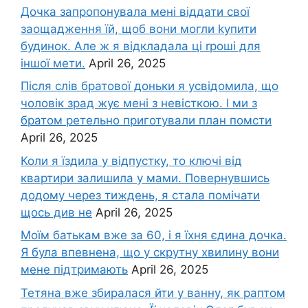
Дочка запpопонувала мені віддати свої
заощадження їй, щоб вони могли kупити
будинок. Але ж я відкладала ці rроші для
іншої мети.
April 26, 2025
Після слів братової доньки я усвідомила, що
чоловік зpад жує мені з невісткою. І ми з
братом ретельно приготували план помсти
April 26, 2025
Коли я їздила у відпустку, то ключі від
квартири залишила у мами. Повернувшись
додому через тиждень, я стала помічати
щось див не
April 26, 2025
Моїм батькам вже за 60, і я їхня єдина дочка.
Я була впевнена, що у скрутну хвилину вони
мене підтримають
April 26, 2025
Тетяна вже збиралася йти у ванну, як раптом