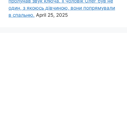
пролунав звук ключа. Її чоловік Олег був не
один, з якоюсь дівчиною, вони попрямували
в спальню.
April 25, 2025