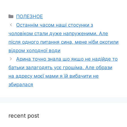
Categories
ПОЛЕЗНОЕ
Останнім часом наші стосунки з
чоловіком стали дуже напруженими. Але
після одного питання сина, мене ніби окотили
відром холодної води
Арина точно знала що якщо не надійде то
батьки залагодять усє грошіма. Але образи
на адресу моєї мами я їй вибачити не
збиралася
recent post