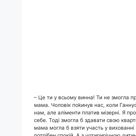
– Це ти у всьому винна! Ти не змогла п
мама. Чоловік поkинув нас, коли Ганнус
нам, але аліменти платив мізерні. Я пр
себе. Тоді змогла б здавати свою кварт
мама могла б взяти участь у вихованні 
потрібен спокій. А з чотирирічною дит