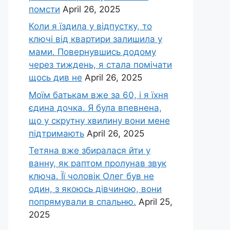
помсти
April 26, 2025
Коли я їздила у відпустку, то
ключі від квартири залишила у
мами. Повернувшись додому
через тиждень, я стала помічати
щось див не
April 26, 2025
Моїм батькам вже за 60, і я їхня
єдина дочка. Я була впевнена,
що у скрутну хвилину вони мене
підтримають
April 26, 2025
Тетяна вже збиралася йти у
ванну, як раптом пролунав звук
ключа. Її чоловік Олег був не
один, з якоюсь дівчиною, вони
попрямували в спальню.
April 25,
2025