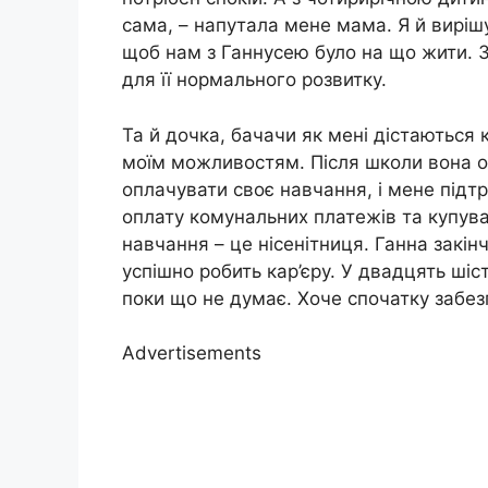
сама, – напутала мене мама. Я й виріш
щоб нам з Ганнусею було на що жити. З
для її нормального розвитку.
Та й дочка, бачачи як мені дістаються
моїм можливостям. Після школи вона о
оплачувати своє навчання, і мене підт
оплату комунальних платежів та купув
навчання – це нісенітниця. Ганна закін
успішно робить кар’єру. У двадцять ші
поки що не думає. Хоче спочатку забезп
Advertisements