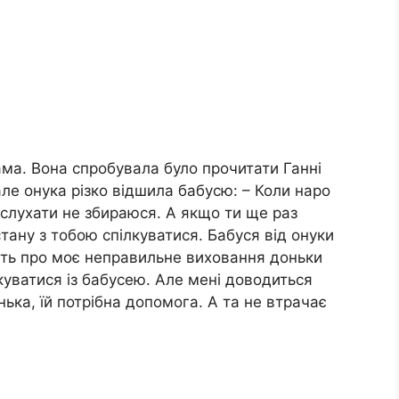
мама. Вона спробувала було прочитати Ганні
але онука різко відшила бабусю: – Коли наро
 слухати не збираюся. А якщо ти ще раз
тану з тобою спілкуватися. Бабуся від онуки
ить про моє неправильне виховання доньки
уватися із бабусею. Але мені доводиться
ька, їй потрібна допомога. А та не втрачає