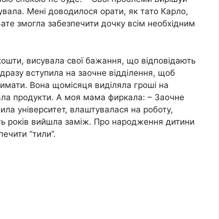
увала. Мені доводилося орати, як тато Карло,
ате змогла забезпечити дочку всім необхідним
 кошти, висувала свої бажання, що відповідають
дразу вступила на заочне відділення, щоб
римати. Вона щомісяця виділяла гроші на
ала продукти. А моя мама фиркала: – Заочне
чила університет, влаштувалася на роботу,
сть років вийшла заміж. Про народження дитини
ечити “тили”.