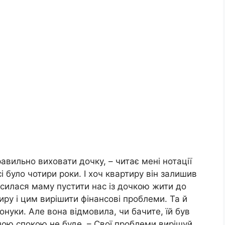
равильно виховати дочку, – читає мені нотації
і було чотири роки. І хоч квартиру він залишив
осилася маму пустити нас із дочкою жити до
иру і цим вирішити фінансові проблеми. Та й
онуки. Але вона відмовила, чи бачите, їй був
иною спокою не буде. – Свої проблеми вирішуй