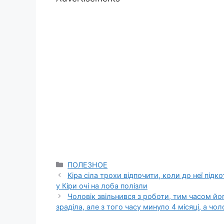
Categories
ПОЛЕЗНОЕ
Кіра сіла трохи відпочити, коли до неї підк
у Кіри очі на лоба полізли
Чоловік звільнився з роботи, тим часом йог
зраділа, але з того часу минуло 4 місяці, а чо