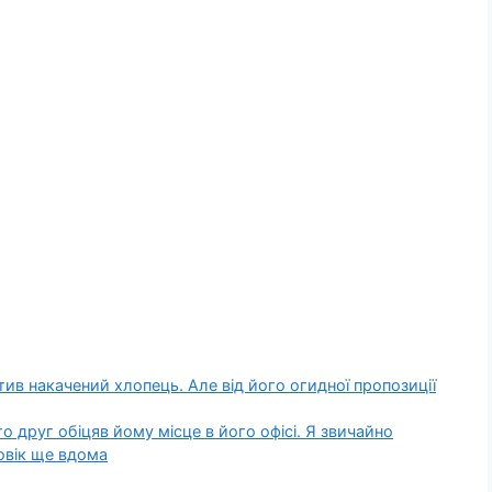
отив накачений хлопець. Але від його огидної пропозиції
о друг обіцяв йому місце в його офісі. Я звичайно
ловік ще вдома