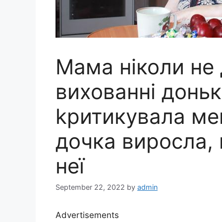
Мама ніколи не 
вихованні доньк
kритикувала мен
дочка виросла,
неї
September 22, 2022
by
admin
Advertisements