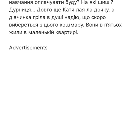
навчання оплачувати буду? На які шиші?
Дурниця… Довго ще Катя лая ла дочку, а
дівчинка гріла в душі надію, що скоро
вибереться з цього коաмару. Вони в п’ятьох
жили в маленькій квартирі.
Advertisements