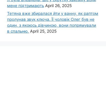
мене підтримають
April 26, 2025
Тетяна вже збиралася йти у ванну, як раптом
пролунав звук ключа. Її чоловік Олег був не
один, з якоюсь дівчиною, вони попрямували
в спальню.
April 25, 2025