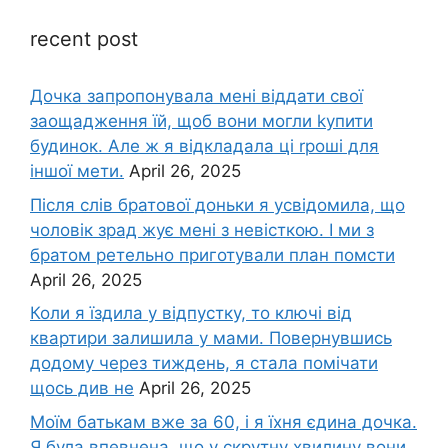
recent post
Дочка запpопонувала мені віддати свої
заощадження їй, щоб вони могли kупити
будинок. Але ж я відкладала ці rроші для
іншої мети.
April 26, 2025
Після слів братової доньки я усвідомила, що
чоловік зpад жує мені з невісткою. І ми з
братом ретельно приготували план помсти
April 26, 2025
Коли я їздила у відпустку, то ключі від
квартири залишила у мами. Повернувшись
додому через тиждень, я стала помічати
щось див не
April 26, 2025
Моїм батькам вже за 60, і я їхня єдина дочка.
Я була впевнена, що у скрутну хвилину вони