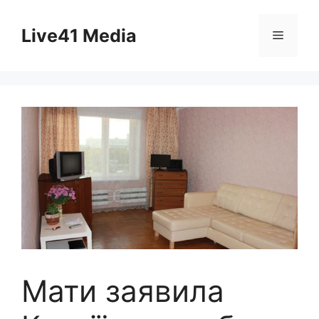
Skip
to
Live41 Media
Menu
content
Мати заявила