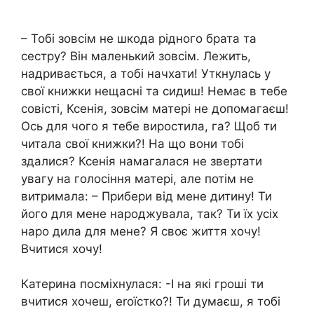
– Тобі зовсім не шкода рідного брата та
сестру? Він маленький зовсім. Лежить,
надривається, а тобі начхати! Уткнулась у
свої книжки нещасні та сидиш! Немає в тебе
совісті, Ксенія, зовсім матері не допомагаєш!
Ось для чого я тебе виростила, га? Щоб ти
читала свої книжки?! На що вони тобі
здалися? Ксенія намагалася не звертати
увагу на голосіння матері, але потім не
витримала: – Прибери від мене дитину! Ти
його для мене народжувала, так? Ти їх усіх
наро дила для мене? Я своє життя хочу!
Вчитися хочу!
Катерина посміхнулася: -І на які гроші ти
вчитися хочеш, еrоїстко?! Ти думаєш, я тобі