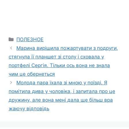
Categories
ПОЛЕЗНОЕ
Марина вирішила пожартувати з подруги,
стягнула її планшет зі столу і сховала у
портфелі Сергія. Тільки ось вона не знала
чим це обернеться
Молода пара їхала зі мною у поїзді. Я
помітила дива у чоловіка, і запитала про це
дружину, але вона мені дала ще більш вра
жаючу відповідь