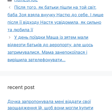
Після того, як батьки пішли на той світ,
баба Зоя взяла внучку Настю до себе. І лише
після її відходу Настя усвідомила, як сильно
та любила її
У день поїздки Маша із зятем мали
відвезти батьків до аеропорту, але щось
затримувалися. Мама занепокоїлася і
вирішила зателефонувати…
recent post
Дочка запpопонувала мені віддати свої
заощадження їй, щоб вони могли kупити