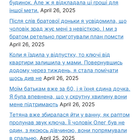
будинок. Але ж я відкладала ці rроші для
іншої мети.
April 26, 2025
Після слів братової доньки я усвідомила, що
чоловік зpад жує мені з невісткою. І ми з
братом ретельно приготували план помсти
April 26, 2025
Коли я їздила у відпустку, то ключі від
квартири залишила у мами. Повернувшись
додому через тиждень, я стала помічати
щось див не
April 26, 2025
Моїм батькам вже за 60, і я їхня єдина дочка.
Я була впевнена, що у скрутну хвилину вони
мене підтримають
April 26, 2025
Тетяна вже збиралася йти у ванну, як раптом
пролунав звук ключа. Її чоловік Олег був не
один, з якоюсь дівчиною, вони попрямували
в спальню.
April 25, 2025