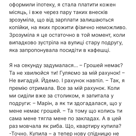
оформили іпотеку, я стала платити кожен
місяць, і вже через пару таких внесків
зрозуміла, що від зарплати залишаються
копійки, на яких прожити фізично неможливо.
Зрозуміла я це остаточно в той момент, коли
випадково зустріла на вулиці стару подругу,
яка запропонувала посидіти в кафешці.
Я на секунду задумалася… – Грошей немає?
Та не хвилюйся ти! Гуляємо за мій рахунок! –
Не вигадуй. Йдемо. І рахунок навпіл. – Так, я
премію отримала. Все за мій рахунок. Коли
ми сиділи вже за столиком, я запитала у
подруги: – Марін, а як ти здогадалася, що у
мене немає грошей. – Та тому що колись ти
сама мене тягла мене по закладах. А в цей
раз мовчала як риба. Що, квартиру купила?
-Точно. Купила – а тепер нову спідницю не