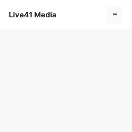
Skip
to
Live41 Media
Menu
content