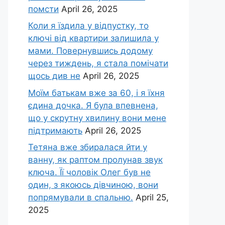
помсти
April 26, 2025
Коли я їздила у відпустку, то
ключі від квартири залишила у
мами. Повернувшись додому
через тиждень, я стала помічати
щось див не
April 26, 2025
Моїм батькам вже за 60, і я їхня
єдина дочка. Я була впевнена,
що у скрутну хвилину вони мене
підтримають
April 26, 2025
Тетяна вже збиралася йти у
ванну, як раптом пролунав звук
ключа. Її чоловік Олег був не
один, з якоюсь дівчиною, вони
попрямували в спальню.
April 25,
2025