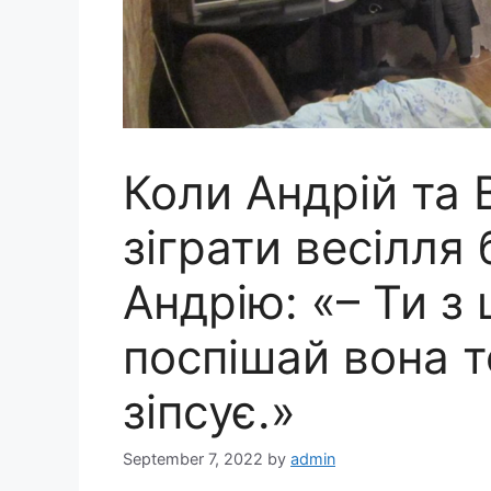
Коли Андрій та 
зіграти весілля 
Андрію: «– Ти з
поспішай вона т
зіпсує.»
September 7, 2022
by
admin