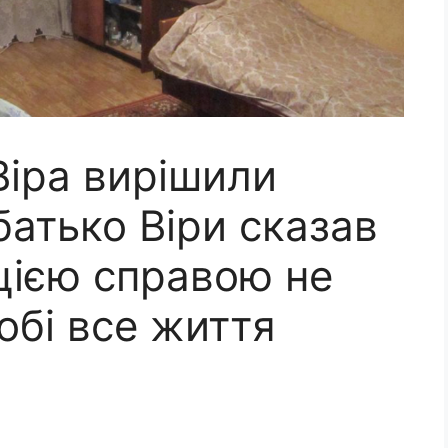
Віра вирішили
батько Віри сказав
 цією справою не
обі все життя