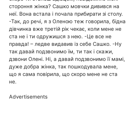
стороння жінка? Сашко мовчки дивився на
неї. Вона встала і почала прибирати зі столу.
-Так, до речі, я з Оленою теж говорила, бідна
дівчинка вже третій рік чекає, коли мене не
ста не і ти одружишся з нею. -Це все не
правда! – ледве видавив із себе Сашко. -Ну
так давай подзвонимо їм, ти так і скажи,
дзвони Олені. Ні, а давай подзвонимо її мамі,
дуже добра жінка, так пошкодувала мене,
що я сама повірила, що скоро мене не ста
не.
Advertisements