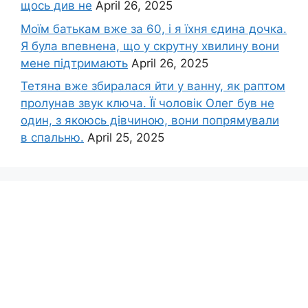
щось див не
April 26, 2025
Моїм батькам вже за 60, і я їхня єдина дочка.
Я була впевнена, що у скрутну хвилину вони
мене підтримають
April 26, 2025
Тетяна вже збиралася йти у ванну, як раптом
пролунав звук ключа. Її чоловік Олег був не
один, з якоюсь дівчиною, вони попрямували
в спальню.
April 25, 2025