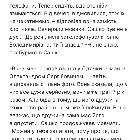
телефони. Тепер сидять, вдають ніби
займаються. Від вечері відмовилися, тож їх
не чекатимемо, – відповіла вона замість
хлопчиків. Вечеряли мовчки, Сашко був не в
дусі. -До речі, мені зателефонувала Ірина
Володимирівна, ти її знаєш? -Ні, не знаю,
пробурмотів Сашко.
-Вона мені розповіла, що у її дочки роман із
Олександром Сергійовичем, і навіть
відправила спільне фото. Вона сказала, що у
них все дуже серйозно, вони вже третій рік
разом. Але біда в тому, що його дружина
тяжко хво ра і він не може її поkинути. Вона
вважає, що дружина сама має його
відпустити. Сашко продовжував мовчати.
-Можна у тебе запитати, чому про те, що
скоро ти станеш вдівцем, повідомляє мені