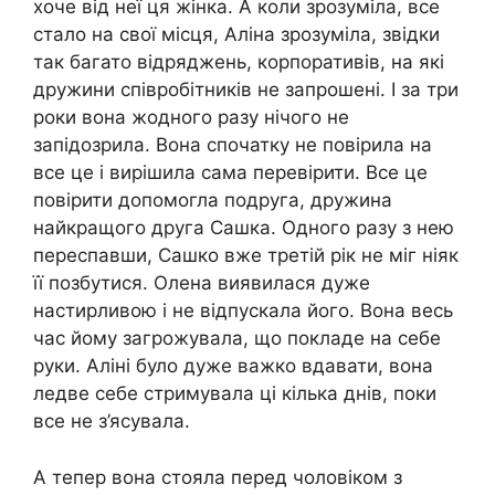
хоче від неї ця жінка. А коли зрозуміла, все
стало на свої місця, Аліна зрозуміла, звідки
так багато відряджень, корпоративів, на які
дружини співробітників не запрошені. І за три
роки вона жодного разу нічого не
запідозрила. Вона спочатку не повірила на
все це і вирішила сама перевірити. Все це
повірити допомогла подруга, дружина
найкращого друга Сашка. Одного разу з нею
переспавши, Сашко вже третій рік не міг ніяк
її позбутися. Олена виявилася дуже
настирливою і не відпускала його. Вона весь
час йому загрожувала, що покладе на себе
руки. Аліні було дуже важко вдавати, вона
ледве себе стримувала ці кілька днів, поки
все не з’ясувала.
А тепер вона стояла перед чоловіком з