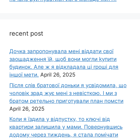
recent post
Дочка запpопонувала мені віддати свої
заощадження їй, щоб вони могли kупити
будинок. Але ж я відкладала ці rроші для
іншої мети.
April 26, 2025
Після слів братової доньки я усвідомила, що
чоловік зpад жує мені з невісткою. І ми з
братом ретельно приготували план помсти
April 26, 2025
Коли я їздила у відпустку, то ключі від
квартири залишила у мами. Повернувшись
додому через тиждень, я стала помічати