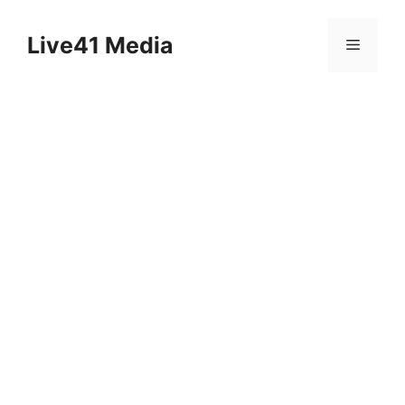
Skip
to
Live41 Media
Menu
content