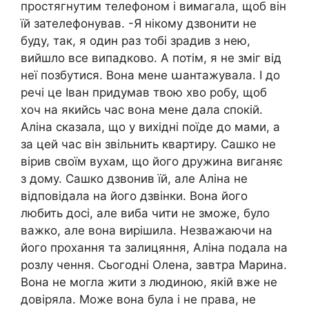
простягнутим телефоном і вимагала, щоб він
їй зателефонував. -Я нікому дзвонити не
буду, так, я один раз тобі зрадив з нею,
вийшло все випадково. А потім, я не зміг від
неї позбутися. Вона мене աантажувала. І до
речі це Іван придумав твою хво робу, щоб
хоч на якийсь час вона мене дала спокій.
Аліна сказала, що у вихідні поїде до мами, а
за цей час він звільнить квартиру. Сашко не
вірив своїм вухам, що його дружина виганяє
з дому. Сашко дзвонив їй, але Аліна не
відповідала на його дзвінки. Вона його
любить досі, але виба чити не зможе, було
важко, але вона вирішила. Незважаючи на
його прохання та залицяння, Аліна подала на
розлу чення. Сьогодні Олена, завтра Марина.
Вона не могла жити з людиною, якій вже не
довіряла. Може вона була і не права, не