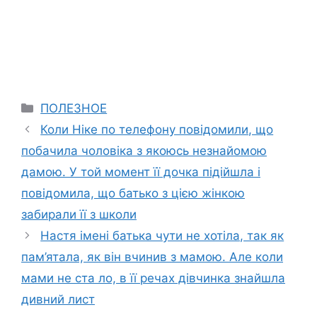
Categories
ПОЛЕЗНОЕ
Коли Ніке по телефону повідомили, що
побачила чоловіка з якоюсь незнайомою
дамою. У той момент її дочка підійшла і
повідомила, що батько з цією жінкою
забирали її з школи
Настя імені батька чути не хотіла, так як
пам’ятала, як він вчинив з мамою. Але коли
мами не ста ло, в її речах дівчинка знайшла
дивний лист