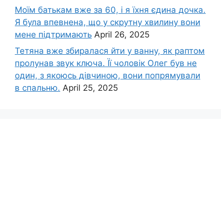
Моїм батькам вже за 60, і я їхня єдина дочка.
Я була впевнена, що у скрутну хвилину вони
мене підтримають
April 26, 2025
Тетяна вже збиралася йти у ванну, як раптом
пролунав звук ключа. Її чоловік Олег був не
один, з якоюсь дівчиною, вони попрямували
в спальню.
April 25, 2025