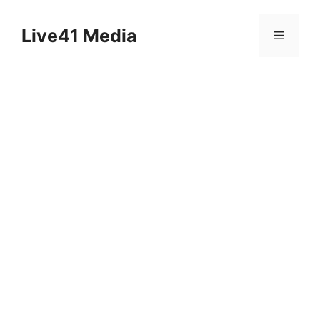
Skip
to
Live41 Media
Menu
content