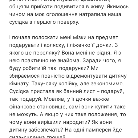
обіцяли приїхати подивитися в живу. Якимось
чином на моє оголошення натрапила наша
сусідка з першого поверху.
І почала полоскати мені мізки на предмет
подарувати і коляску, і ліжечко її дочки. З
якого це переляку? Вона мені не рідня. Я з
нею практично не знайома. Заради чого, я
буду робити їй такі подарунки? Ми
збираємося повністю відремонтувати дитячу
кімнату. Таку-сяку копійку, але зекономимо.
Сусідка пристала як банний лист – подаруй,
так подаруй. Мовляв, у її дочки важке
фінансове становище, самі вони купити таке
не можуть. А якщо у них таке положення, то
чому вони вирішили народити? Як вони
дитину забезпечать? На одні памперси йде
сила-силенна грошей…