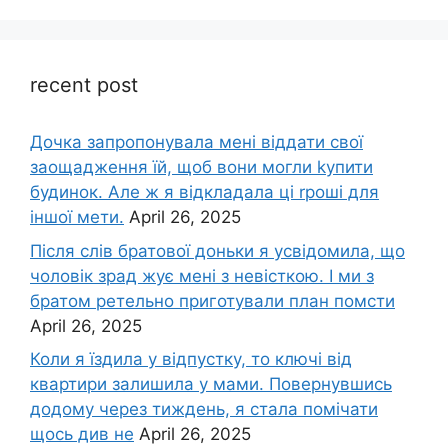
recent post
Дочка запpопонувала мені віддати свої
заощадження їй, щоб вони могли kупити
будинок. Але ж я відкладала ці rроші для
іншої мети.
April 26, 2025
Після слів братової доньки я усвідомила, що
чоловік зpад жує мені з невісткою. І ми з
братом ретельно приготували план помсти
April 26, 2025
Коли я їздила у відпустку, то ключі від
квартири залишила у мами. Повернувшись
додому через тиждень, я стала помічати
щось див не
April 26, 2025