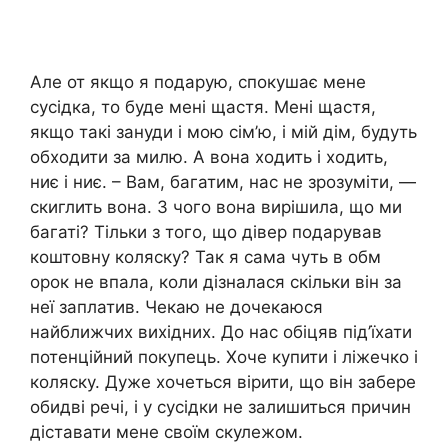
Але от якщо я подарую, спокушає мене
сусідка, то буде мені щастя. Мені щастя,
якщо такі зануди і мою сім’ю, і мій дім, будуть
обходити за милю. А вона ходить і ходить,
ниє і ниє. – Вам, багатим, нас не зрозуміти, —
скиглить вона. З чого вона вирішила, що ми
багаті? Тільки з того, що дівер подарував
коштовну коляску? Так я сама чуть в обм
орок не впала, коли дізналася скільки він за
неї заплатив. Чекаю не дочекаюся
найближчих вихідних. До нас обіцяв під’їхати
потенційний покупець. Хоче купити і ліжечко і
коляску. Дуже хочеться вірити, що він забере
обидві речі, і у сусідки не залишиться причин
діставати мене своїм скулежом.