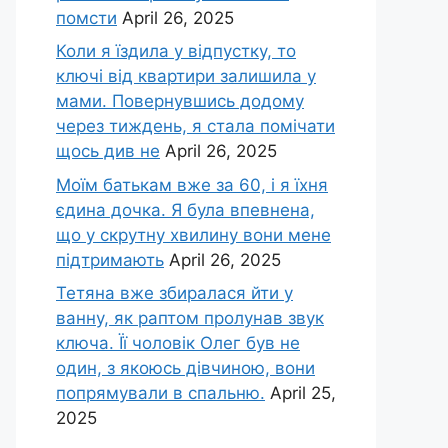
помсти
April 26, 2025
Коли я їздила у відпустку, то
ключі від квартири залишила у
мами. Повернувшись додому
через тиждень, я стала помічати
щось див не
April 26, 2025
Моїм батькам вже за 60, і я їхня
єдина дочка. Я була впевнена,
що у скрутну хвилину вони мене
підтримають
April 26, 2025
Тетяна вже збиралася йти у
ванну, як раптом пролунав звук
ключа. Її чоловік Олег був не
один, з якоюсь дівчиною, вони
попрямували в спальню.
April 25,
2025