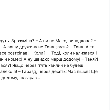
дуть. Зрозуміла? – А ви не Макс, випадково? –
 – А вашу дружину не Таня звуть? – Таня. А ти
се розтріпав! – Коли?! – Тоді, коли нализався і
шній номер! А ну швидко марш додому! – Таня?!
лася?! Якщо через п’ять хвилин не будеш
Далеко я! – Гаразд, через десять! Час пішов! Ще
в додому, як зараз…