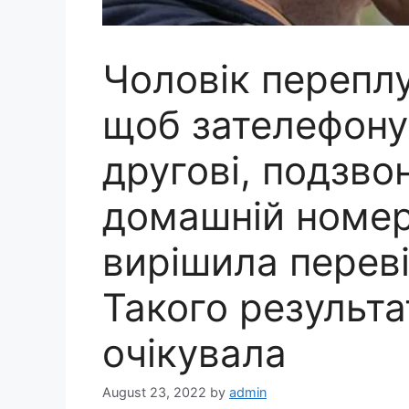
Чоловік переплут
щоб зателефону
другові, подзво
домашній номер.
вирішила переві
Такого результа
очікувала
August 23, 2022
by
admin