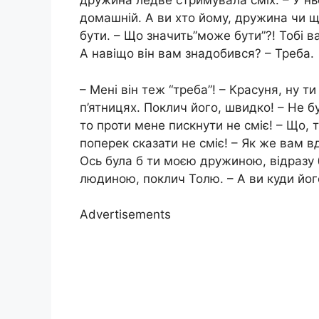
дружина ледве стримувала сміх. – У нь
домашній. А ви хто йому, дружина чи 
бути. – Що значить”може бути”?! Тобі 
А навіщо він вам знадобився? – Треба.
– Мені він теж “треба”! – Красуня, ну т
п’ятницях. Поклич його, швидко! – Не б
то проти мене пискнути не сміє! – Що, т
поперек сказати не сміє! – Як же вам в
Ось була б ти моєю дружиною, відразу 
людиною, поклич Толю. – А ви куди йог
Advertisements