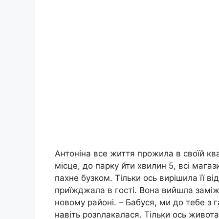
Антоніна все життя прожила в своїй кв
місце, до парку йти хвилин 5, всі мага
пахне бузком. Тільки ось вирішила її ві
приїжджала в гості. Вона вийшла заміж,
новому районі. – Бабуся, ми до тебе з г
навіть розnлакалася. Тільки ось живота