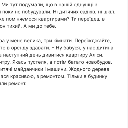
– Ми тут подумали, що в нашій однушці з
і поки не побудували. Ні дитячих садків, ні шкіл.
оже поміняємося квартирами? Ти переїдеш в
он тихий. А ми до тебе.
ра у мене велика, три кімнати. Переїжджайте,
е в оренду здавати. – Ну бабуся, у нас дитина
а наступний день дивитися квартиру Аліси.
тру. Якась пустеля, а потім багато новобудов.
, дитячі майданчики і машини. Жодного дерева
ася красивою, з ремонтом. Тільки в будинку
или ремонт.