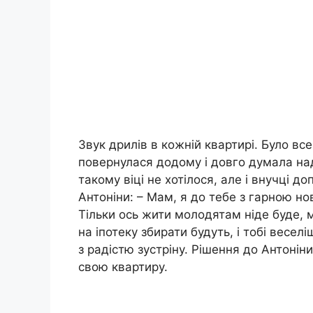
Звук дрилів в кожній квартирі. Було все
повернулася додому і довго думала над
такому віці не хотілося, але і внучці д
Антоніни: – Мам, я до тебе з гарною н
Тільки ось жити молодятам ніде буде, 
на іпотеку збирати будуть, і тобі весел
з радістю зустріну. Рішення до Антоні
свою квартиру.