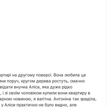
артирі на другому поверсі. Вона любила це
зини поруч, кругом дерева ростуть, смачно
двідати внучка Аліса, яка дуже рідко
 і зі своїм чоловіком купили вони квартиру в
арною новиною, я ваrітна. Антоніна так зраділа,
 у Аліси практично не було видно, але