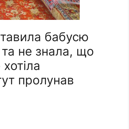
ставила бабусю
та не знала, що
 хотіла
тут пролунав