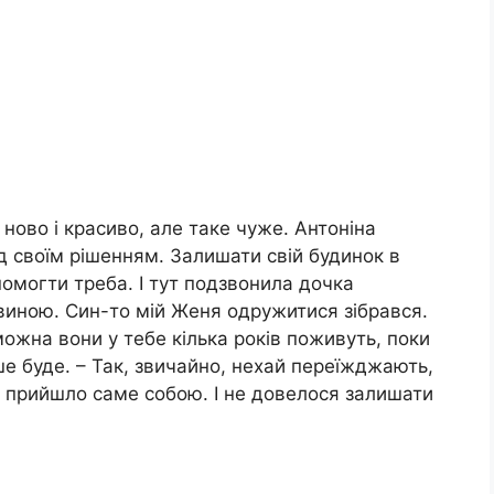
 ново і красиво, але таке чуже. Антоніна
 своїм рішенням. Залишати свій будинок в
опомогти треба. І тут подзвонила дочка
овиною. Син-то мій Женя одружитися зібрався.
можна вони у тебе кілька років поживуть, поки
іше буде. – Так, звичайно, нехай переїжджають,
ни прийшло саме собою. І не довелося залишати