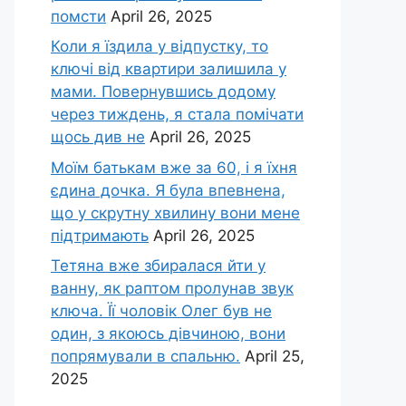
помсти
April 26, 2025
Коли я їздила у відпустку, то
ключі від квартири залишила у
мами. Повернувшись додому
через тиждень, я стала помічати
щось див не
April 26, 2025
Моїм батькам вже за 60, і я їхня
єдина дочка. Я була впевнена,
що у скрутну хвилину вони мене
підтримають
April 26, 2025
Тетяна вже збиралася йти у
ванну, як раптом пролунав звук
ключа. Її чоловік Олег був не
один, з якоюсь дівчиною, вони
попрямували в спальню.
April 25,
2025