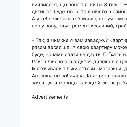
виявилося, що вона тільки на 8 тижні. 
дитиною буде тісно, та й нічого в район
А у тебе якраз все близько, поруч… м
нашу нову, там і ремонт красивий, і рай
– Так, а чим же я вам заваджу? Кварти
разом веселіше. А свою квартиру может
буде, ночами спати не дасть. Поїхали н
Район дійсно знаходився далеко від цен
Їх оточували тільки аптеки і магазини
Антоніна не побачила. Квартира виявил
жила одна молодь, так ще й скрізь роб
Advertisements