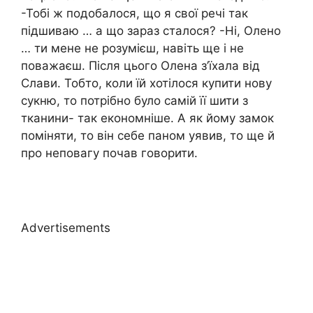
-Тобі ж подобалося, що я свої речі так
підшиваю … а що зараз сталося? -Ні, Олено
… ти мене не розумієш, навіть ще і не
поважаєш. Після цього Олена з’їхала від
Слави. Тобто, коли їй хотілося купити нову
сукню, то потрібно було самій її шити з
тканини- так економніше. А як йому замок
поміняти, то він себе паном уявив, то ще й
про неповагу почав говорити.
Advertisements