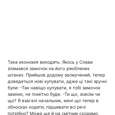
Така економія виходить. Якось у Слави
зламався замочок на його улюблених
штанах. Прийшов додому засмучений, тепер
доведеться нові купувати, адже ці такі зручні
були: -Так навіщо купувати, я тобі замочок
заміню, не помітно буде. -Ти що, зовсім чи
що? Я взагалі начальник, мені що тепер в
обносках ходити, підшивати всі речі
потрібно? Може ще й на смітник сходимо.