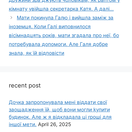
дружини зра джують чоловікам, як раптом у
кімнату увійшла секретарка Катя. А далі…
Мати покинула Галю і вийшла заміж за
іноземця. Коли Галі виповнилося
вісімнадцять років, мати згадала про неї, бо
потребувала допомоги. Але Галя добре
знала, як їй відповісти
recent post
Дочка запpопонувала мені віддати свої
заощадження їй, щоб вони могли kупити
будинок. Але ж я відкладала ці rроші для
іншої мети.
April 26, 2025