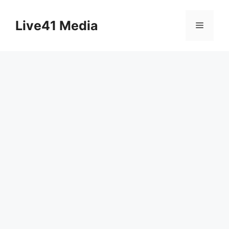
Skip
to
Live41 Media
Menu
content