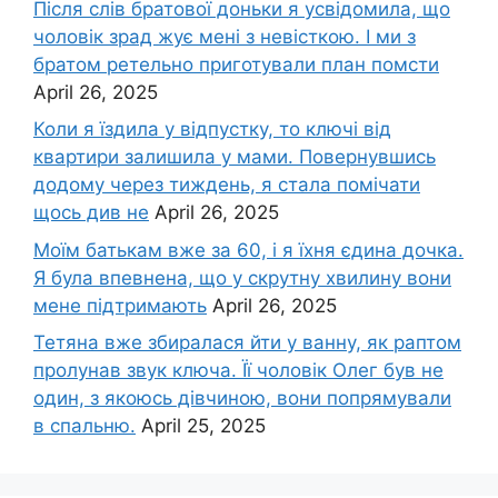
Після слів братової доньки я усвідомила, що
чоловік зpад жує мені з невісткою. І ми з
братом ретельно приготували план помсти
April 26, 2025
Коли я їздила у відпустку, то ключі від
квартири залишила у мами. Повернувшись
додому через тиждень, я стала помічати
щось див не
April 26, 2025
Моїм батькам вже за 60, і я їхня єдина дочка.
Я була впевнена, що у скрутну хвилину вони
мене підтримають
April 26, 2025
Тетяна вже збиралася йти у ванну, як раптом
пролунав звук ключа. Її чоловік Олег був не
один, з якоюсь дівчиною, вони попрямували
в спальню.
April 25, 2025