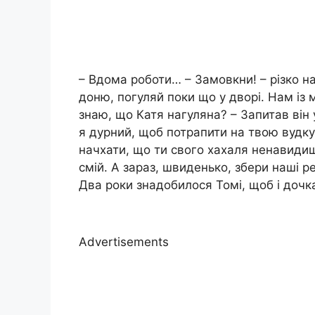
– Вдома роботи… – Замовкни! – різко на
доню, погуляй поки що у дворі. Нам із
знаю, що Катя нагуляна? – Запитав він
я дурний, щоб потрапити на твою вудку.
начхати, що ти свого хахаля ненавидиш
смій. А зараз, швиденько, збери наші 
Два роки знадобилося Томі, щоб і дочка 
Advertisements