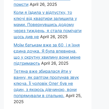
помсти
April 26, 2025
Коли я їздила у відпустку, то
ключі від квартири залишила у
мами. Повернувшись додому
через тиждень, я стала помічати
щось див не
April 26, 2025
Моїм батькам вже за 60, і я їхня
єдина дочка. Я була впевнена,
що у скрутну хвилину вони мене
підтримають
April 26, 2025
Тетяна вже збиралася йти у
ванну, як раптом пролунав звук
ключа. Її чоловік Олег був не
один, з якоюсь дівчиною, вони
попрямували в спальню.
April 25,
2025