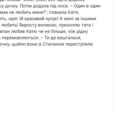
 дочку. Потім додала під носа. – Один в один
мама не любить мене?”, nлакала Катя,
ь, одяг їй красивий купує! А мені за іншими
 любить! Виросту великою, прихоплю тата і
Степан любив Катю чи не більше, ніж рідну
ло перемовляються. – Ти де вешталася,
дочку, щойно вони зі Степаном переступили