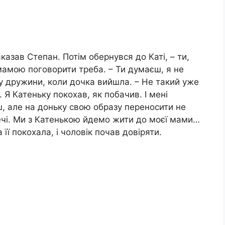
казав Степан. Потім обернувся до Каті, – ти,
 мамою поговорити треба. – Ти думаєш, я не
 у дружини, коли дочка вийшла. – Не такий уже
 Я Катеньку покохав, як побачив. І мені
, але на доньку свою образу переносити не
речі. Ми з Катенькою йдемо жити до моєї мами…
її покохала, і чоловік почав довіряти.