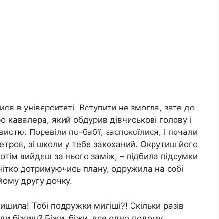
ися в університеті. Вступити не змогла, зате до
о кавалера, який обдурив дівчиськові голову і
вистю. Поревіли по-баб’ї, заспокоїлися, і почали
етров, зі школи у тебе закоханий. Окрутиш його
потім вийдеш за нього заміж, – підбила підсумки
чітко дотримуючись плану, одружила на собі
йому другу дочку.
ишила! Тобі подружки миліші?! Скільки разів
ди біжиш? Біжи, біжи, все одно додому