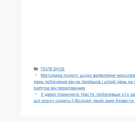
Categories
ПОЛЕЗНОЕ
Методика подруг щодо виявлення недоліків
день побачення він не прийшов і цілий день не 
раптом він передзвонив
У двері ломилися. Настя, побачивши хто з
що поруч сидить її Володя, який зник безвісти 