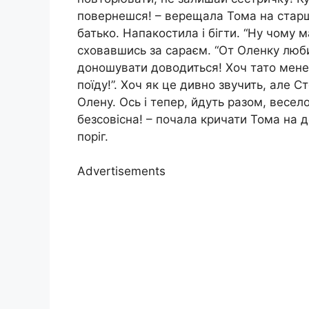
повернешся! – верещала Тома на старшу
батько. Напакостила і бігти. “Ну чому 
сховавшись за сараєм. “От Оленку любит
доношувати доводиться! Хоч тато мене
поїду!”. Хоч як це дивно звучить, але 
Олену. Ось і тепер, йдуть разом, весе
безсовісна! – почала кричати Тома на 
поріг.
Advertisements