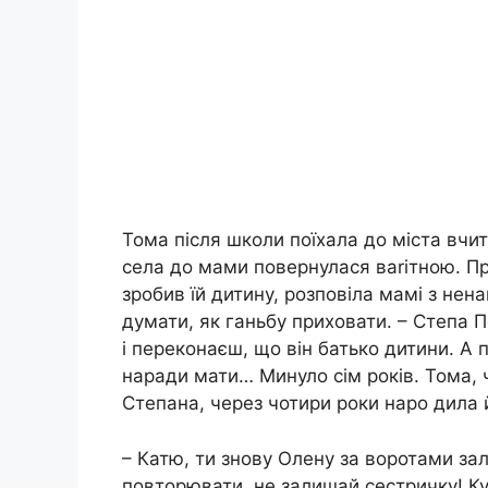
Тома після школи поїхала до міста вчит
села до мами повернулася ваrітною. Пр
зробив їй дитину, розповіла мамі з нена
думати, як ганьбу приховати. – Степа П
і переконаєш, що він батько дитини. А 
наради мати… Минуло сім років. Тома, 
Степана, через чотири роки наро дила 
– Катю, ти знову Олену за воротами зал
повторювати, не залишай сестричку! Ку