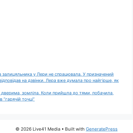
 залицяльника у Лери не спрацювала. У призначений
відповідав на дзвінки. Лера вже думала про найгірше, як
а дверима, зомліла. Коли прийшла до тями, побачила,
в “гарячій точці”
© 2026 Live41 Media
• Built with
GeneratePress