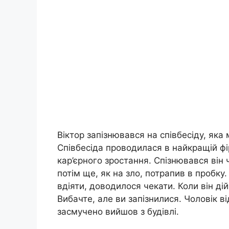
Віктор запізнювався на співбесіду, яка
Співбесіда проводилася в найкращій фі
кар’єрного зростання. Спізнювався він
потім ще, як на зло, потрапив в пробку.
вдіяти, доводилося чекати. Коли він ді
Вибачте, але ви запізнилися. Чоловік ві
засмучено вийшов з будівлі.