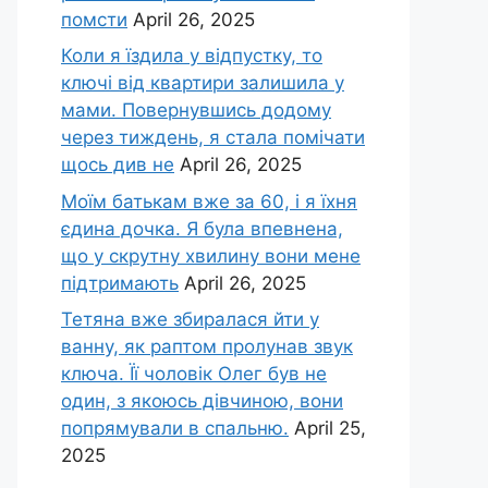
помсти
April 26, 2025
Коли я їздила у відпустку, то
ключі від квартири залишила у
мами. Повернувшись додому
через тиждень, я стала помічати
щось див не
April 26, 2025
Моїм батькам вже за 60, і я їхня
єдина дочка. Я була впевнена,
що у скрутну хвилину вони мене
підтримають
April 26, 2025
Тетяна вже збиралася йти у
ванну, як раптом пролунав звук
ключа. Її чоловік Олег був не
один, з якоюсь дівчиною, вони
попрямували в спальню.
April 25,
2025