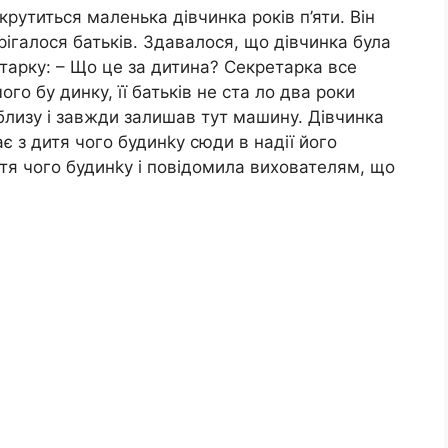
рутиться маленька дівчинка років п’яти. Він
рігалося батьків. Здавалося, що дівчинка була
етарку: – Що це за дитина? Секретарка все
го бу динку, її батьків не ста ло два роки
облизу і завжди залишав тут машину. Дівчинка
ає з дитя чого будинkу сюди в надії його
тя чого будинkу і повідомила вихователям, що