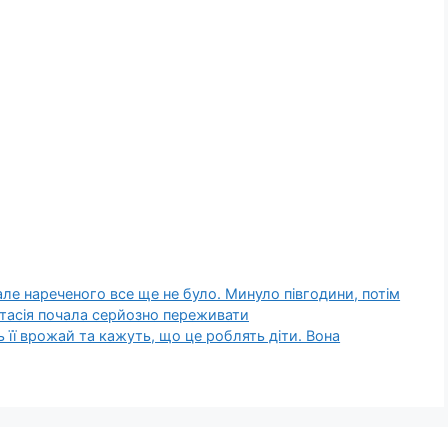
 але нареченого все ще не було. Минуло півгодини, потім
стасія почала серйозно переживати
ь її врожай та кажуть, що це роблять діти. Вона