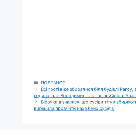
Categories
ПОЛЕЗНОЕ
Всі гості вже збиралися біля будівлі Рагсу,
година, але Володимир так і не прийшов. Ана
Вірочка дізналася, що сусіди тітки збирают
вирішила провчити наха бних сусідів