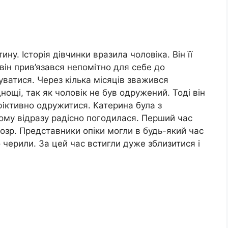
у. Історія дівчинки вразила чоловіка. Він її
в він прив’язався непомітно для себе до
дуватися. Через кілька місяців зважився
нощі, так як чоловік не був одружений. Тоді він
фіктивно одружитися. Катерина була з
ому відразу радісно погодилася. Перший час
озр. Представники опіки могли в будь-який час
 черили. За цей час встигли дуже зблизитися і