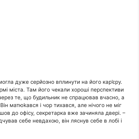
 могла дуже серйозно вплинути на його кар’єру.
рмі міста. Там його чекали хороші перспективи
 через те, що будильник не спрацював вчасно, а
 Він матюkався і чор тихався, але нічого не міг
йшов до офісу, секретарка вже зачиняла двері. –
дчував себе невдахою, він ляснув себе в лобі і