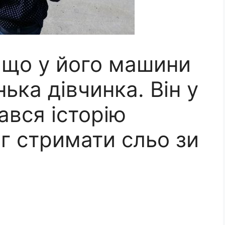
 що у його машини
ька дівчинка. Він у
ався історію
іг стримати сльо зи