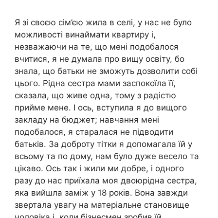
Я зі своєю сім’єю жила в селі, у нас не було
можливості винаймати квартиру і,
незважаючи на те, що мені подобалося
вчитися, я не думала про вищу освіту, бо
знала, що батьки не зможуть дозволити собі
цього. Рідна сестра мами заспокоїла її,
сказала, що живе одна, тому з радістю
прийме мене. І ось, вступила я до вищого
закладу на бюджет; навчання мені
подобалося, я старалася не підводити
батьків. За доброту тітки я допомагала їй у
всьому та по дому, нам було дуже весело та
цікаво. Ось так і жили ми добре, і одного
разу до нас приїхала моя двоюрідна сестра,
яка вийшла заміж у 18 років. Вона завжди
звертала увагу на матеріальне становище
чоловіка і, коли бізнесмен зробив їй