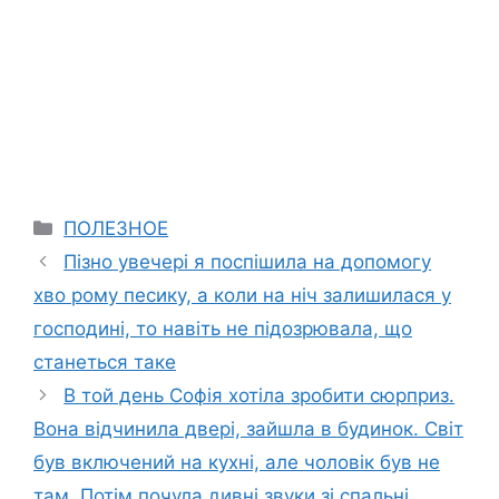
Categories
ПОЛЕЗНОЕ
Пізно увечері я поспішила на допомогу
хво рому песику, а коли на ніч залишилася у
господині, то навіть не підозрювала, що
станеться таке
В той день Софія хотіла зробити сюрприз.
Вона відчинила двері, зайшла в будинок. Світ
був включений на кухні, але чоловік був не
там. Потім почула дивні звуки зі спальні