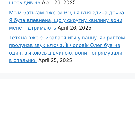
щось див не
April 26, 2025
Моїм батькам вже за 60, і я їхня єдина дочка.
Я була впевнена, що у скрутну хвилину вони
мене підтримають
April 26, 2025
Тетяна вже збиралася йти у ванну, як раптом
пролунав звук ключа. Її чоловік Олег був не
один, з якоюсь дівчиною, вони попрямували
в спальню.
April 25, 2025