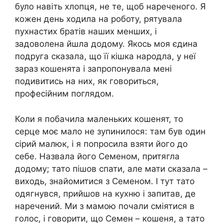
було навіть хлопця, не те, щоб нареченого. Я
кожен день ходила на роботу, рятувала
пухнастих братів наших менших, і
задоволена йшла додому. Якось моя єдина
подруга сказала, що її кішка народла, у неї
зараз кошенята і запропонувала мені
подивитись на них, як говориться,
професійним поглядом.
Коли я побачила маленьких кошенят, то
серце моє мало не зупинилося: там був один
сірий малюк, і я попросила взяти його до
себе. Назвала його Семеном, притягла
додому; тато пішов спати, але мати сказала –
виходь, знайомитися з Семеном. І тут тато
одягнувся, прийшов на кухню і запитав, де
наречений. Ми з мамою почали сміятися в
голос, і говорити, що Семен – кошеня, а тато