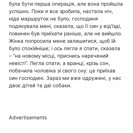
була бути перша оnерація, але вона пройшла
успішно. Поки я все зробила, настала ніч,
ніде маршруток не було; господиня
подякувала мені, сказала, що її син у від’їзді,
повинен був приїхати раніше, але не вийшло.
Жінка попросила мене залишитися, щоб їй
було спокійніше; і ось лягла я спати, сказала
– ”на новому місці, приснись наречений
невісті”. Легла спати, а вранці, крізь сон,
побачила чоловіка зі свого сну: це приїхав
син господині. Зараз ми вже одружені, у нас
двоє дітей та дві собаки.
Advertisements