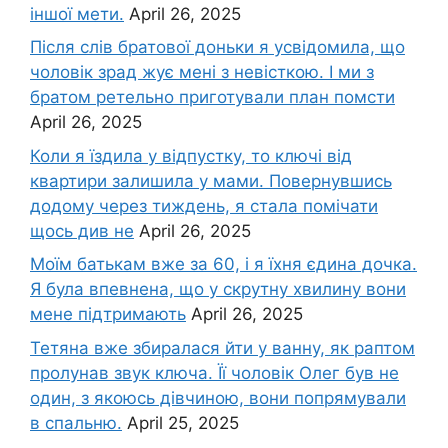
іншої мети.
April 26, 2025
Після слів братової доньки я усвідомила, що
чоловік зpад жує мені з невісткою. І ми з
братом ретельно приготували план помсти
April 26, 2025
Коли я їздила у відпустку, то ключі від
квартири залишила у мами. Повернувшись
додому через тиждень, я стала помічати
щось див не
April 26, 2025
Моїм батькам вже за 60, і я їхня єдина дочка.
Я була впевнена, що у скрутну хвилину вони
мене підтримають
April 26, 2025
Тетяна вже збиралася йти у ванну, як раптом
пролунав звук ключа. Її чоловік Олег був не
один, з якоюсь дівчиною, вони попрямували
в спальню.
April 25, 2025