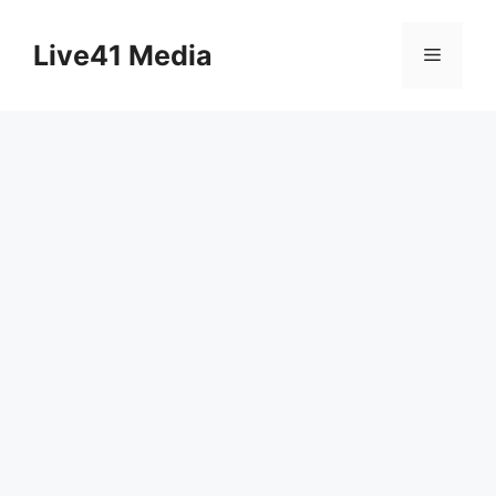
Skip
to
Live41 Media
Menu
content