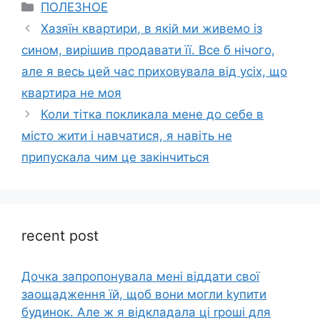
Categories
ПОЛЕЗНОЕ
Хазяїн квартири, в якій ми живемо із
сином, вирішив продавати її. Все б нічого,
але я весь цей час приховувала від усіх, що
квартира не моя
Коли тітка покликала мене до себе в
місто жити і навчатися, я навіть не
припускала чим це закінчиться
recent post
Дочка запpопонувала мені віддати свої
заощадження їй, щоб вони могли kупити
будинок. Але ж я відкладала ці rроші для