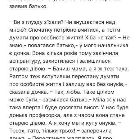
заявив батько.
– Ви з глузду з’їхали? Чи знущаєтеся наді
мною? Спочатку потрібно вчитися, а потім
думати про особисте життя! Хіба не так? – Не
знаю,- повагався батько,- у мого начальника
є дочка. Вона кілька років тому закінчила
аспірантуру, захистилася і залишилася
старою дівою. – Бачиш мама, а я ж теж така.
Раптом теж вступивши перестану думати
про особисте життя і залишу вас без онуків,-
сказала дочка. – Так, люба. Таке цілком
може бути,- засміявся батько,- Міла ж у нас
така вперта і буде досягати висот. У нас буде
донька професорка, але з часом вона стане
старою дівою. А я хочу мати купу онуків. –
Трьох, тато, тільки трьох! – заперечила
дочка. – Перестаньте жартувати. Я про