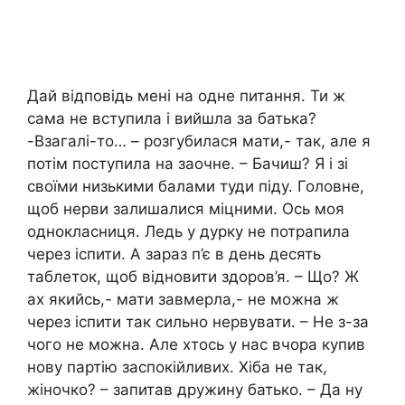
Дай відповідь мені на одне питання. Ти ж
сама не вступила і вийшла за батька?
-Взагалі-то… – розгубилася мати,- так, але я
потім поступила на заочне. – Бачиш? Я і зі
своїми низькими балами туди піду. Головне,
щоб нерви залишалися міцними. Ось моя
однокласниця. Ледь у дурку не потрапила
через іспити. А зараз п’є в день десять
таблеток, щоб відновити здоров’я. – Що? Ж
ах якийсь,- мати завмерла,- не можна ж
через іспити так сильно нервувати. – Не з-за
чого не можна. Але хтось у нас вчора купив
нову партію заспокійливих. Хіба не так,
жіночко? – запитав дружину батько. – Да ну