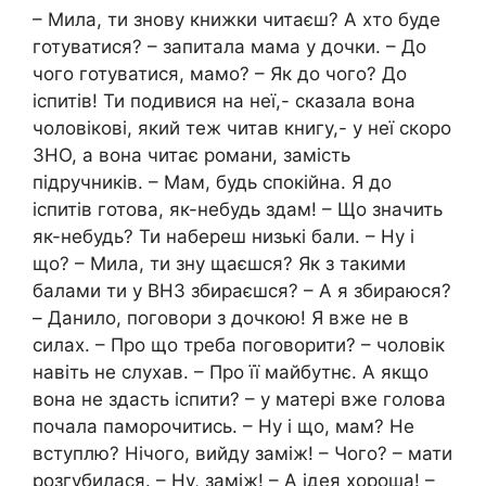
– Мила, ти знову книжки читаєш? А хто буде
готуватися? – запитала мама у дочки. – До
чого готуватися, мамо? – Як до чого? До
іспитів! Ти подивися на неї,- сказала вона
чоловікові, який теж читав книгу,- у неї скоро
ЗНО, а вона читає романи, замість
підручників. – Мам, будь спокійна. Я до
іспитів готова, як-небудь здам! – Що значить
як-небудь? Ти набереш низькі бали. – Ну і
що? – Мила, ти зну щаєшся? Як з такими
балами ти у ВНЗ збираєшся? – А я збираюся?
– Данило, поговори з дочкою! Я вже не в
силах. – Про що треба поговорити? – чоловік
навіть не слухав. – Про її майбутнє. А якщо
вона не здасть іспити? – у матері вже голова
почала паморочитись. – Ну і що, мам? Не
вступлю? Нічого, вийду заміж! – Чого? – мати
розгубилася. – Ну, заміж! – А ідея хороша! –