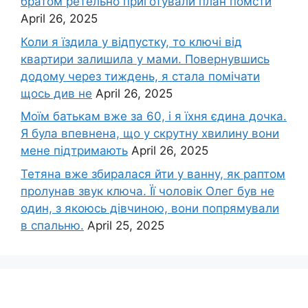
братом ретельно приготували план помсти
April 26, 2025
Коли я їздила у відпустку, то ключі від
квартири залишила у мами. Повернувшись
додому через тиждень, я стала помічати
щось див не
April 26, 2025
Моїм батькам вже за 60, і я їхня єдина дочка.
Я була впевнена, що у скрутну хвилину вони
мене підтримають
April 26, 2025
Тетяна вже збиралася йти у ванну, як раптом
пролунав звук ключа. Її чоловік Олег був не
один, з якоюсь дівчиною, вони попрямували
в спальню.
April 25, 2025