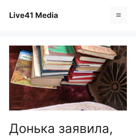
Skip
to
Live41 Media
Menu
content
Донька заявила,