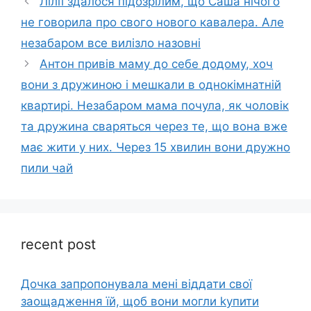
Лілії здалося підозрілим, що Саша нічого
не говорила про свого нового кавалера. Але
незабаром все вилізло назовні
Антон привів маму до себе додому, хоч
вони з дружиною і мешкали в однокімнатній
квартирі. Незабаром мама почула, як чоловік
та дружина сваряться через те, що вона вже
має жити у них. Через 15 хвилин вони дружно
пили чай
recent post
Дочка запpопонувала мені віддати свої
заощадження їй, щоб вони могли kупити