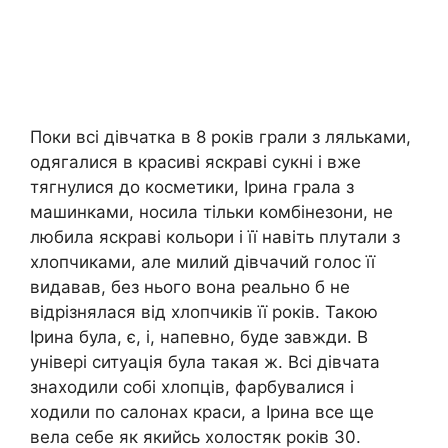
Поки всі дівчатка в 8 років грали з ляльками,
одягалися в красиві яскраві сукні і вже
тягнулися до косметики, Ірина грала з
машинками, носила тільки комбінезони, не
любила яскраві кольори і її навіть плутали з
хлопчиками, але милий дівчачий голос її
видавав, без нього вона реально б не
відрізнялася від хлопчиків її років. Такою
Ірина була, є, і, напевно, буде завжди. В
універі ситуація була такая ж. Всі дівчата
знаходили собі хлопців, фарбувалися і
ходили по салонах краси, а Ірина все ще
вела себе як якийсь холостяк років 30.