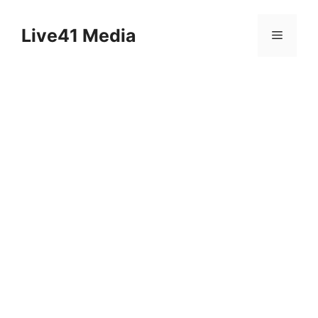
Skip
to
Live41 Media
Menu
content