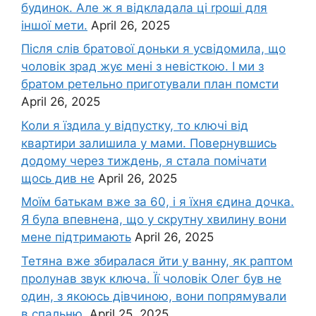
будинок. Але ж я відкладала ці rроші для
іншої мети.
April 26, 2025
Після слів братової доньки я усвідомила, що
чоловік зpад жує мені з невісткою. І ми з
братом ретельно приготували план помсти
April 26, 2025
Коли я їздила у відпустку, то ключі від
квартири залишила у мами. Повернувшись
додому через тиждень, я стала помічати
щось див не
April 26, 2025
Моїм батькам вже за 60, і я їхня єдина дочка.
Я була впевнена, що у скрутну хвилину вони
мене підтримають
April 26, 2025
Тетяна вже збиралася йти у ванну, як раптом
пролунав звук ключа. Її чоловік Олег був не
один, з якоюсь дівчиною, вони попрямували
в спальню.
April 25, 2025