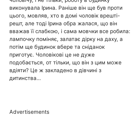
чоловічу, і не тільки, роботу в будинку
виконувала Ірина. Раніше він ще був проти
цього, мовляв, хто в домі чоловік врешті-
решт, але тоді Ірина обра жалася, що він
вважав її слабкою, і сама мовчки все робила:
лампочку поміняє, залатає дірку на даху, а
потім ще будинок вбере та сніданок
приготує. Чоловікові це не дуже
подобається, от тільки, що він з цим може
вдіяти? Це ж закладено в дівчині з
дитинства…
Advertisements