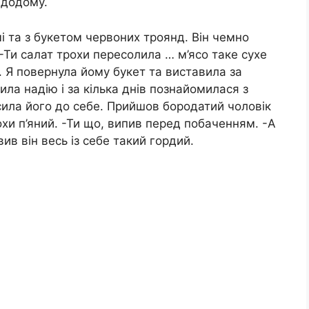
 додому.
і та з букетом червоних троянд. Він чемно
 -Ти салат трохи пересолила … м’ясо таке сухе
к. Я повернула йому букет та виставила за
ила надію і за кілька днів познайомилася з
осила його до себе. Прийшов бородатий чоловік
охи п’яний. -Ти що, випив перед побаченням. -А
ив він весь із себе такий гордий.