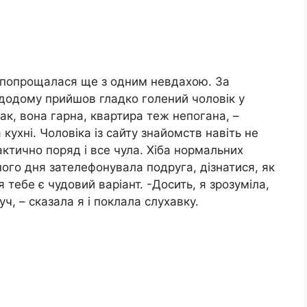
 і попрощалася ще з одним невдахою. За
 додому прийшов гладко голений чоловік у
Так, вона гарна, квартира теж непогана, –
 кухні. Чоловіка із сайту знайомств навіть не
ктично поряд і все чула. Хіба нормальних
ного дня зателефонувала подруга, дізнатися, як
тебе є чудовий варіант. -Досить, я зрозуміла,
ч, – сказала я і поклала слухавку.