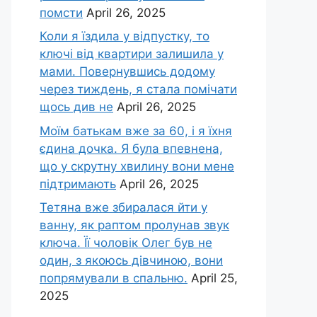
помсти
April 26, 2025
Коли я їздила у відпустку, то
ключі від квартири залишила у
мами. Повернувшись додому
через тиждень, я стала помічати
щось див не
April 26, 2025
Моїм батькам вже за 60, і я їхня
єдина дочка. Я була впевнена,
що у скрутну хвилину вони мене
підтримають
April 26, 2025
Тетяна вже збиралася йти у
ванну, як раптом пролунав звук
ключа. Її чоловік Олег був не
один, з якоюсь дівчиною, вони
попрямували в спальню.
April 25,
2025