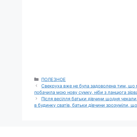
Categories
ПОЛЕЗНОЕ
Свекруха вже не була задоволена тим, що 
побачила мою нову сумку, ніби з ланцюга зірв
Після весілля батьки дівчини щодня чекали
в будинку сватів, батьки дівчини зрозуміли, що 