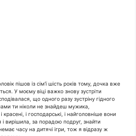
ловік пішов із сім’ї шість років тому, дочка вже
ться. У моєму віці важко знову зустріти
 сподівалася, що одного разу зустріну гідного
мпами ти ніколи не знайдеш мужика,
і красені, і господарські, і найголовніше вони
я і вирішила, за порадою подруг, знайти
немає часу на дитячі ігри, тож я відразу ж