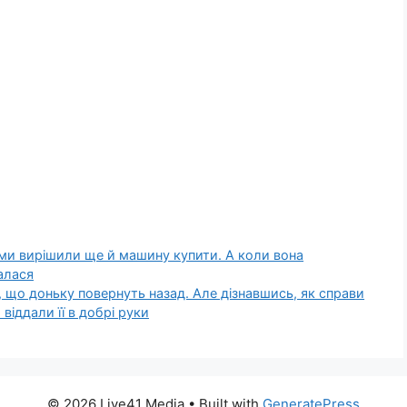
ми вирішили ще й машину купити. А коли вона
алася
, що доньку повернуть назад. Але дізнавшись, як справи
віддали її в добрі руки
© 2026 Live41 Media
• Built with
GeneratePress