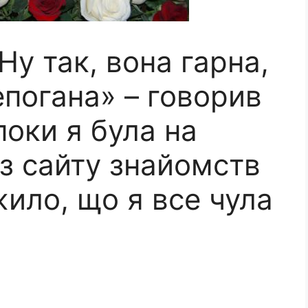
Ну так, вона гарна,
епогана» – говорив
поки я була на
 із сайту знайомств
жило, що я все чула