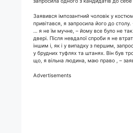
запросила одного з кандидатів до себе
Заявився імпозантний чоловік у костюм
привітався, я запросила його до столу.
… я не їм мучне, – йому все було не та
двері. Після невдалої спроби я не втрат
іншим і, як і у випадку з першим, запр
у брудних туфлях та штанях. Він був тр
що, я вільна людина, маю право , – заяв
Advertisements