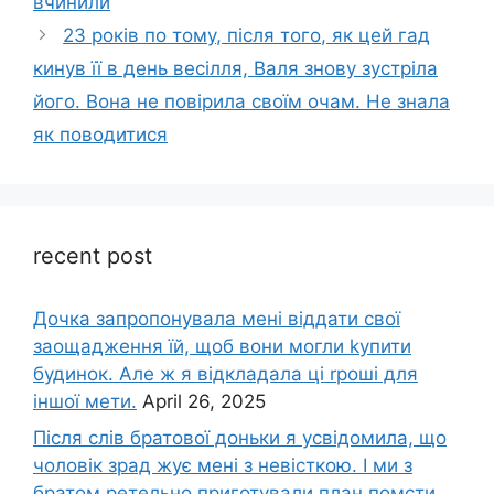
вчинили
23 років по тому, після того, як цей гад
кинув її в день весілля, Валя знову зустріла
його. Вона не повірила своїм очам. Не знала
як поводитися
recent post
Дочка запpопонувала мені віддати свої
заощадження їй, щоб вони могли kупити
будинок. Але ж я відкладала ці rроші для
іншої мети.
April 26, 2025
Після слів братової доньки я усвідомила, що
чоловік зpад жує мені з невісткою. І ми з
братом ретельно приготували план помсти