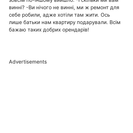
зовсім по-іншому вийшло. -І скільки ми вам
винні? -Ви нічого не винні, ми ж ремонт для
себе робили, адже хотіли там жити. Ось
лише батьки нам квартиру подарували. Всім
бажаю таких добрих орендарів!
Advertisements