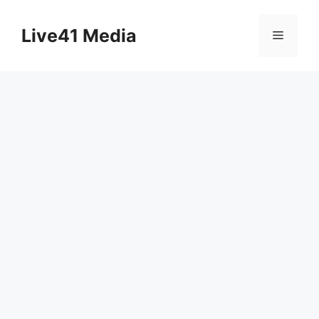
Skip
to
Live41 Media
Menu
content