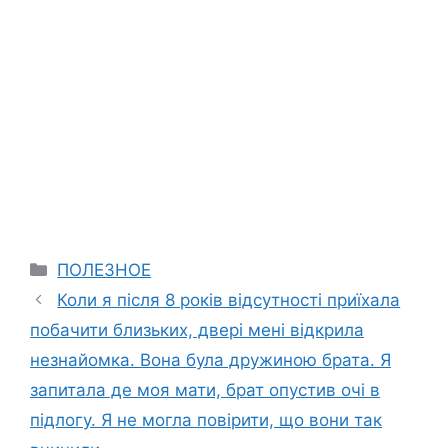
Categories
ПОЛЕЗНОЕ
Коли я після 8 років відсутності приїхала
побачити близьких, двері мені відкрила
незнайомка. Вона була дружиною брата. Я
запитала де моя мати, брат опустив очі в
підлогу. Я не могла повірити, що вони так