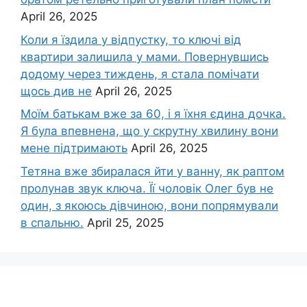
April 26, 2025
Коли я їздила у відпустку, то ключі від
квартири залишила у мами. Повернувшись
додому через тиждень, я стала помічати
щось див не
April 26, 2025
Моїм батькам вже за 60, і я їхня єдина дочка.
Я була впевнена, що у скрутну хвилину вони
мене підтримають
April 26, 2025
Тетяна вже збиралася йти у ванну, як раптом
пролунав звук ключа. Її чоловік Олег був не
один, з якоюсь дівчиною, вони попрямували
в спальню.
April 25, 2025