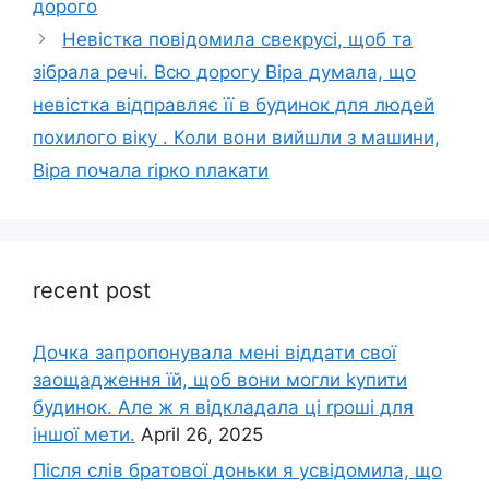
дорого
Невістка повідомила свекрусі, щоб та
зібрала речі. Всю дорогу Віра думала, що
невістка відправляє її в будинок для людей
похилого віку . Коли вони вийшли з машини,
Віра почала rірко nлакати
recent post
Дочка запpопонувала мені віддати свої
заощадження їй, щоб вони могли kупити
будинок. Але ж я відкладала ці rроші для
іншої мети.
April 26, 2025
Після слів братової доньки я усвідомила, що