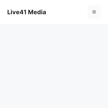
Skip
to
Live41 Media
Menu
content