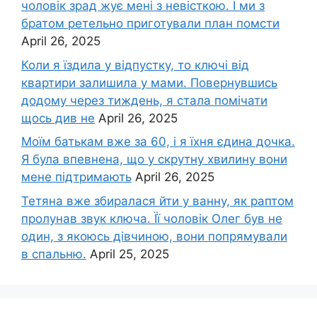
чоловік зpад жує мені з невісткою. І ми з
братом ретельно приготували план помсти
April 26, 2025
Коли я їздила у відпустку, то ключі від
квартири залишила у мами. Повернувшись
додому через тиждень, я стала помічати
щось див не
April 26, 2025
Моїм батькам вже за 60, і я їхня єдина дочка.
Я була впевнена, що у скрутну хвилину вони
мене підтримають
April 26, 2025
Тетяна вже збиралася йти у ванну, як раптом
пролунав звук ключа. Її чоловік Олег був не
один, з якоюсь дівчиною, вони попрямували
в спальню.
April 25, 2025