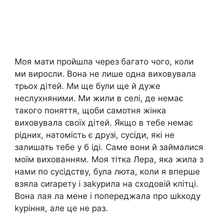
Моя мати пройшла через багато чого, коли
ми виросли. Вона не лише одна виховувала
трьох дітей. Ми ще були ще й дуже
неслухняними. Ми жили в селі, де немає
такого поняття, щоби самотня жінка
виховувала своїх дітей. Якщо в тебе немає
рідних, натомість є друзі, сусіди, які не
залишать тебе у б іді. Саме вони й займалися
моїм вихованням. Моя тітка Лера, яка жила з
нами по сусідству, була люта, коли я вперше
взяла сиrарету і заkурила на сходовій клітці.
Вона лая ла мене і попереджала про шkкоду
kуріння, але це не раз.