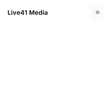
Skip
to
Live41 Media
Menu
content