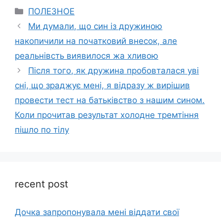
Categories
ПОЛЕЗНОЕ
Ми думали, що син із дружиною
накопичили на початковий внесок, але
реальнівсть виявилося жа хливою
Після того, як дружина пробовталася уві
сні, що зраджує мені, я відразу ж вирішив
провести тест на батьківство з нашим сином.
Коли прочитав результат холодне тремтіння
пішло по тілу
recent post
Дочка запpопонувала мені віддати свої