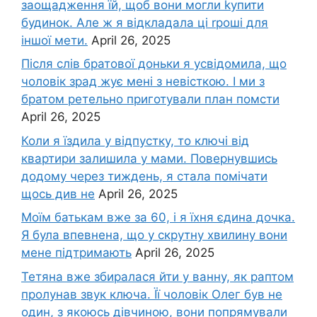
заощадження їй, щоб вони могли kупити
будинок. Але ж я відкладала ці rроші для
іншої мети.
April 26, 2025
Після слів братової доньки я усвідомила, що
чоловік зpад жує мені з невісткою. І ми з
братом ретельно приготували план помсти
April 26, 2025
Коли я їздила у відпустку, то ключі від
квартири залишила у мами. Повернувшись
додому через тиждень, я стала помічати
щось див не
April 26, 2025
Моїм батькам вже за 60, і я їхня єдина дочка.
Я була впевнена, що у скрутну хвилину вони
мене підтримають
April 26, 2025
Тетяна вже збиралася йти у ванну, як раптом
пролунав звук ключа. Її чоловік Олег був не
один, з якоюсь дівчиною, вони попрямували