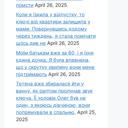
помсти
April 26, 2025
Коли я їздила у відпустку, то
ключі від квартири залишила у
мами. Повернувшись додому
через тиждень, я стала помічати
щось див не
April 26, 2025
Моїм батькам вже за 60, і я їхня
єдина дочка. Я була впевнена,
що у скрутну хвилину вони мене
підтримають
April 26, 2025
Тетяна вже збиралася йти у
ванну, як раптом пролунав звук
ключа. Її чоловік Олег був не
один, з якоюсь дівчиною, вони
попрямували в спальню.
April 25,
2025