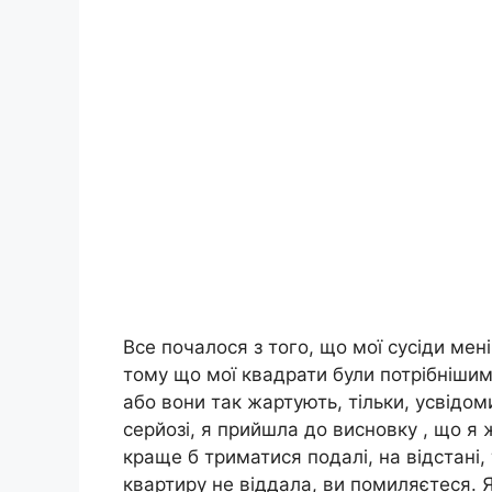
Все почалося з того, що мої сусіди мен
тому що мої квадрати були потрібнішим
або вони так жартують, тільки, усвідо
серйозі, я прийшла до висновку , що я
краще б триматися подалі, на відстані
квартиру не віддала, ви помиляєтеся. Я