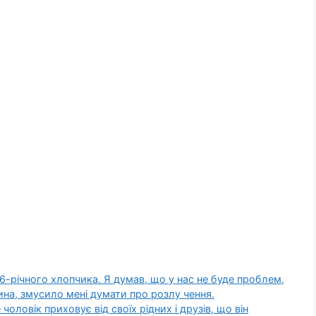
 6-річного хлопчика. Я думав, що у нас не буде проблем,
ина, змусило мені думати про розлу чення.
оловік приховує від своїх рідних і друзів, що він