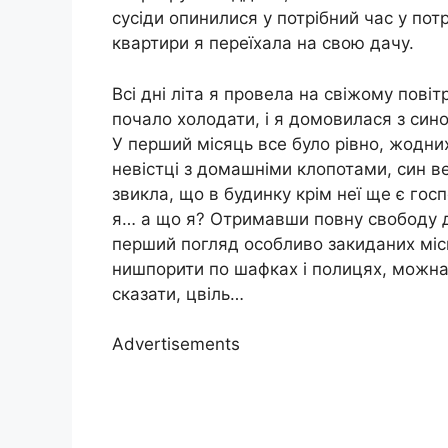
сусіди опинилися у потрібний час у потр
квартири я переїхала на свою дачу.
Всі дні літа я провела на свіжому повіт
почало холодати, і я домовилася з син
У перший місяць все було рівно, жодни
невістці з домашніми клопотами, син в
звикла, що в будинку крім неї ще є гос
я… а що я? Отримавши повну свободу ді
перший погляд особливо закиданих місц
нишпорити по шафках і полицях, можна б
сказати, цвіль…
Advertisements