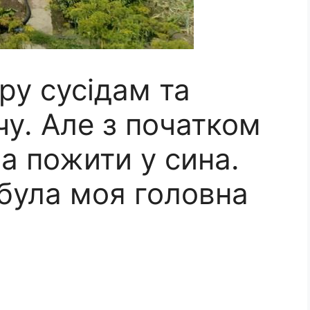
ру сусідам та
чу. Але з початком
а пожити у сина.
 була моя головна