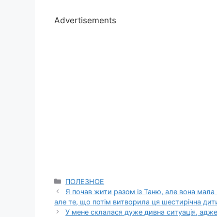
Advertisements
Categories
ПОЛЕЗНОЕ
Я почав жити разом із Таню, але вона мала
але те, що потім витворила ця шестирічна дит
У мене склалася дуже дивна ситуація, адже ч