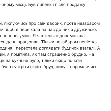
ібному місці. Був липень і після продажу
рі, піклуючись про свій дворик, проте незабаром
ом, щоб я переїхала на час до них з дружиною.
х непорозумінь. Я частенько допомагала
есь день працював. Тільки незабаром невістка
подиня і перестала доглядати будинок взагалі. А
й, я помітила, як там страшенно брудно. На
ь на кухні не було, тільки якщо почати
уло зустріти скрізь бруд, пилу і, соромлячись