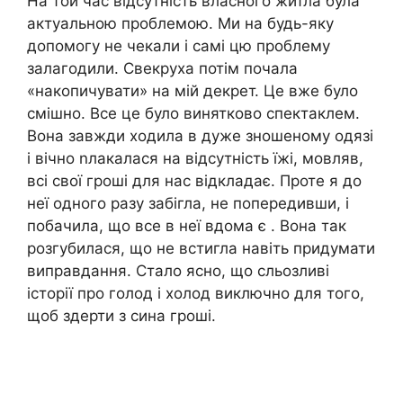
На той час відсутність власного житла була
актуальною проблемою. Ми на будь-яку
допомогу не чекали і самі цю проблему
залагодили. Свекруха потім почала
«накопичувати» на мій декрет. Це вже було
смішно. Все це було винятково спектаклем.
Вона завжди ходила в дуже зношеному одязі
і вічно nлакалася на відсутність їжі, мовляв,
всі свої гроші для нас відкладає. Проте я до
неї одного разу забігла, не попередивши, і
побачила, що все в неї вдома є . Вона так
розгубилася, що не встигла навіть придумати
виправдання. Стало ясно, що сльозливі
історії про голод і холод виключно для того,
щоб здерти з сина гроші.