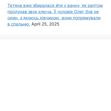
Тетяна вже збиралася йти у ванну, як раптом
пролунав звук ключа. Її чоловік Олег був не
один, з якоюсь дівчиною, вони попрямували
в спальню.
April 25, 2025