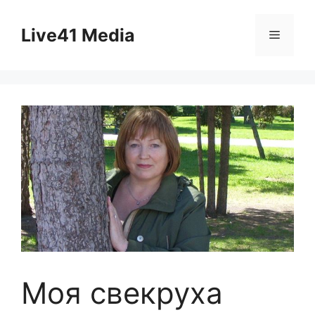
Skip
to
Live41 Media
Menu
content
Моя свекруха