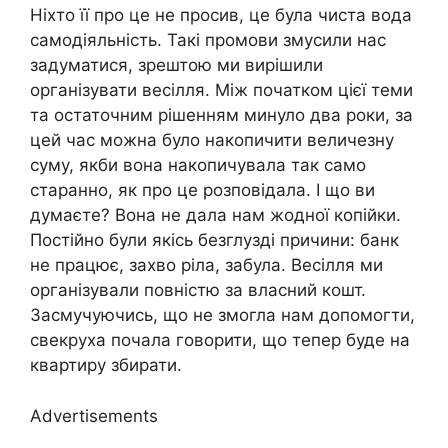
Ніхто її про це не просив, це була чиста вода
самодіяльність. Такі промови змусили нас
задуматися, зрештою ми вирішили
організувати весілля. Між початком цієї теми
та остаточним рішенням минуло два роки, за
цей час можна було накопичити величезну
суму, якби вона накопичувала так само
старанно, як про це розповідала. І що ви
думаєте? Вона не дала нам жодної копійки.
Постійно були якісь безглузді причини: банк
не працює, захво ріла, забула. Весілля ми
організували повністю за власний кошт.
Засмучуючись, що не змогла нам допомогти,
свекруха почала говорити, що тепер буде на
квартиру збирати.
Advertisements