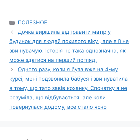
Categories
ПОЛЕЗНОЕ
Дочка вирішила відправити матір у
будинок для людей похилого віку , але я її не
зви нувачую. Історія не така однозначна, як
може здатися на перший погляд.
Одного разу, коли я була вже на 4-му
курсі, мені подзвонила бабуся і зви нуватила
в тому, що тато завів коханку. Спочатку я не
розуміла, що відбувається, але коли
повернулася додому, все стало ясно