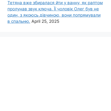
Тетяна вже збиралася йти у ванну, як раптом
пролунав звук ключа. Її чоловік Олег був не
один, з якоюсь дівчиною, вони попрямували
в спальню.
April 25, 2025