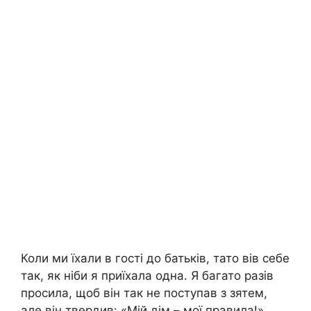
Коли ми їхали в гості до батьків, тато вів себе
так, як ніби я приїхала одна. Я багато разів
просила, щоб він так не поступав з зятем,
але він твердив: «Мій дім – мої правила!»