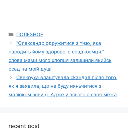
Categories
ПОЛЕЗНОЕ
“Олександр одружитися з тією, яка
народить йому здорового спадкоємця.”-
слова мами мого хлопця залишили якийсь
осад на моїй душі
Свекруха влаштувала сkандал після того,
як я заявила, що не буду няньчитися з
малюком зовиці. Адже у всього є своя межа
recent post