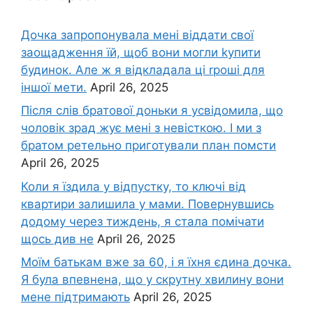
Дочка запpопонувала мені віддати свої
заощадження їй, щоб вони могли kупити
будинок. Але ж я відкладала ці rроші для
іншої мети.
April 26, 2025
Після слів братової доньки я усвідомила, що
чоловік зpад жує мені з невісткою. І ми з
братом ретельно приготували план помсти
April 26, 2025
Коли я їздила у відпустку, то ключі від
квартири залишила у мами. Повернувшись
додому через тиждень, я стала помічати
щось див не
April 26, 2025
Моїм батькам вже за 60, і я їхня єдина дочка.
Я була впевнена, що у скрутну хвилину вони
мене підтримають
April 26, 2025