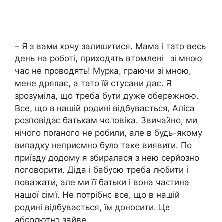
– Я з вами хочу залишитися. Мама і тато весь
день на роботі, приходять втомлені і зі мною
час не проводять! Мурка, граючи зі мною,
мене дряпає, а тато їй стусани дає. Я
зрозуміла, що треба бути дуже обережною.
Все, що в нашій родині відбувається, Аліса
розповідає батькам чоловіка. Звичайно, ми
нічого поrаного не робили, але в будь-якому
випадку неприємно було таке виявити. По
приїзду додому я збиралася з нею серйозно
поговорити. Діда і бабусю треба любити і
поважати, але ми її батьки і вона частина
нашої сім’ї. Не потрібно все, що в нашій
родині відбувається, їм доносити. Це
абсолютно зайве.