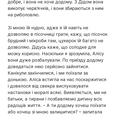
добре, і вона не хоче додому. З Дідом вона
викопує черв’ячків, і вони збираються з ним
на риболовлю.
Зі мною їй нудно, адже я їй навіть не
дозволяю в пісочниці грати, кажу, що пісочок
брудний і мікроби там, цукерок їй багато не
дозволяю. Дідусь каже, що солодке для
мозку корисно. Наскільки я зрозуміла, Алісу
вони дуже розбалували. По приїзду додому
доведеться нею серйозно зайнятися.
Канікули закінчилися, і ми поїхали за
донькою. Аліса встигла на нас поскаржитися
і довелося від свекра вислуховувати
настанови і моралі всякі. Виявляється, ми не
батьки, а тирани і позбавляємо дитину всіх
радощів життя. – А ти додому хочеш поїхати
або хочеш зі мною залишитися? – запитала