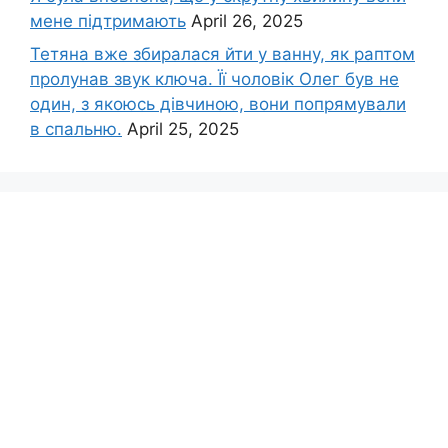
мене підтримають
April 26, 2025
Тетяна вже збиралася йти у ванну, як раптом
пролунав звук ключа. Її чоловік Олег був не
один, з якоюсь дівчиною, вони попрямували
в спальню.
April 25, 2025