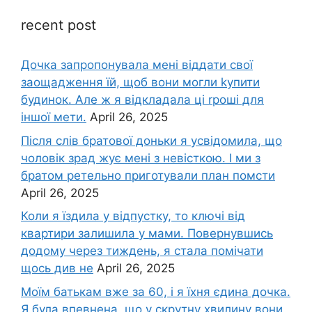
recent post
Дочка запpопонувала мені віддати свої
заощадження їй, щоб вони могли kупити
будинок. Але ж я відкладала ці rроші для
іншої мети.
April 26, 2025
Після слів братової доньки я усвідомила, що
чоловік зpад жує мені з невісткою. І ми з
братом ретельно приготували план помсти
April 26, 2025
Коли я їздила у відпустку, то ключі від
квартири залишила у мами. Повернувшись
додому через тиждень, я стала помічати
щось див не
April 26, 2025
Моїм батькам вже за 60, і я їхня єдина дочка.
Я була впевнена, що у скрутну хвилину вони