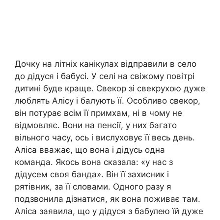
Дочку на літніх канікулах відправили в село
до дідуся і бабусі. У селі на свіжому повітрі
дитині буде краще. Свекор зі свекрухою дуже
люблять Алісу і балують її. Особливо свекор,
він потурає всім її примхам, ні в чому не
відмовляє. Вони на пенсії, у них багато
вільного часу, ось і вислуховує її весь день.
Аліса вважає, що вона і дідусь одна
команда. Якось вона сказала: «у нас з
дідусем своя банда». Він її захисник і
рятівник, за її словами. Одного разу я
подзвонила дізнатися, як вона поживає там.
Аліса заявила, що у дідуся з бабулею їй дуже