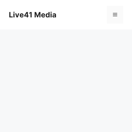
Skip
to
Live41 Media
Menu
content