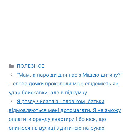
Categories
ПОЛЕЗНОЕ
“Мам, а наро ди для нас з Мішею дитину?”
– слова дочки прокололи мою свідомість як
удар блискавки, але в підсумку
Я розлу чилася з чоловіком, батьки
відмовляються мені допомагати. Я не зможу
оплатити оренду квартири і бо юся, що
опинюся на вулиці з дитиною на руках