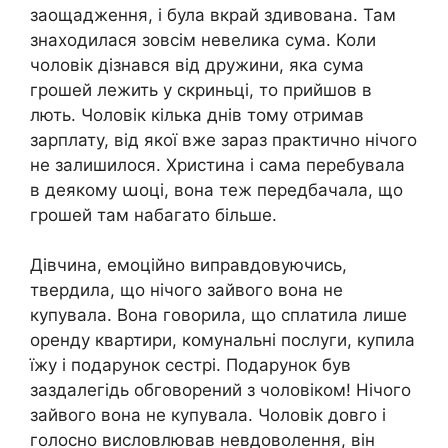
заощадження, і була вкрай здивована. Там
знаходилася зовсім невелика сума. Коли
чоловік дізнався від дружини, яка сума
грошей лежить у скриньці, то прийшов в
лють. Чоловік кілька днів тому отримав
зарплату, від якої вже зараз практично нічого
не залишилося. Христина і сама перебувала
в деякому աоці, вона теж передбачала, що
грошей там набагато більше.
Дівчина, емоційно виправдовуючись,
твердила, що нічого зайвого вона не
купувала. Вона говорила, що сплатила лише
оренду квартири, комунальні послуги, купила
їжу і подарунок сестрі. Подарунок був
заздалегідь обговорений з чоловіком! Нічого
зайвого вона не купувала. Чоловік довго і
голосно висловлював невдоволення, він