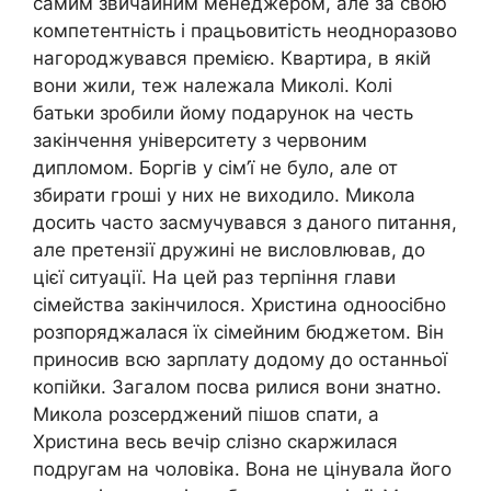
самим звичайним менеджером, але за свою
компетентність і працьовитість неодноразово
нагороджувався премією. Квартира, в якій
вони жили, теж належала Миколі. Колі
батьки зробили йому подарунок на честь
закінчення університету з червоним
дипломом. Боргів у сім’ї не було, але от
збирати гроші у них не виходило. Микола
досить часто засмучувався з даного питання,
але претензії дружині не висловлював, до
цієї ситуації. На цей раз терпіння глави
сімейства закінчилося. Христина одноосібно
розпоряджалася їх сімейним бюджетом. Він
приносив всю зарплату додому до останньої
копійки. Загалом посва рилися вони знатно.
Микола розсерджений пішов спати, а
Христина весь вечір слізно скаржилася
подругам на чоловіка. Вона не цінувала його