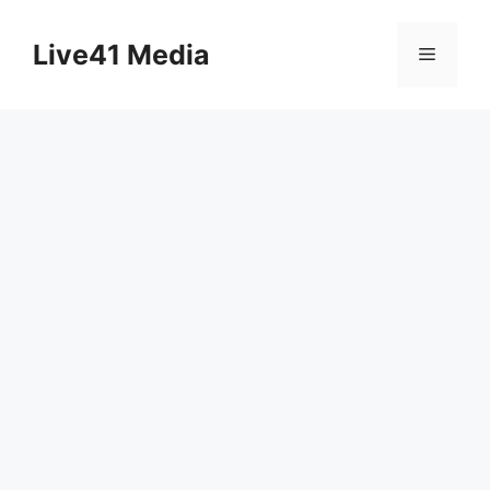
Skip
to
Live41 Media
Menu
content