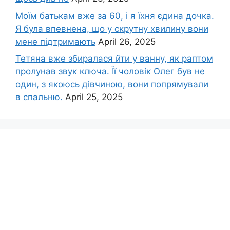
Моїм батькам вже за 60, і я їхня єдина дочка.
Я була впевнена, що у скрутну хвилину вони
мене підтримають
April 26, 2025
Тетяна вже збиралася йти у ванну, як раптом
пролунав звук ключа. Її чоловік Олег був не
один, з якоюсь дівчиною, вони попрямували
в спальню.
April 25, 2025