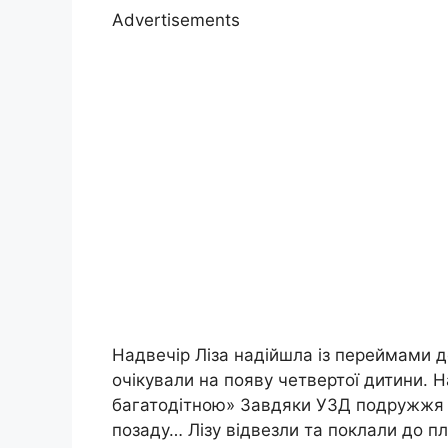
Advertisements
Надвечір Ліза надійшла із переймами д
очікували на появу четвертої дитини. Н
багатодітною» Завдяки УЗД подружжя д
позаду… Лізу відвезли та поклали до пл