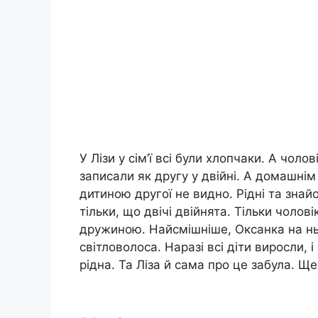
У Лізи у сім’ї всі були хлопчаки. А чол
записали як другу у двійні. А домашні
дитиною другої не видно. Рідні та знай
тільки, що двічі двійнята. Тільки чолові
дружиною. Найсмішніше, Оксанка на нь
світловолоса. Наразі всі діти виросли, і
рідна. Та Ліза й сама про це забула. Ще 