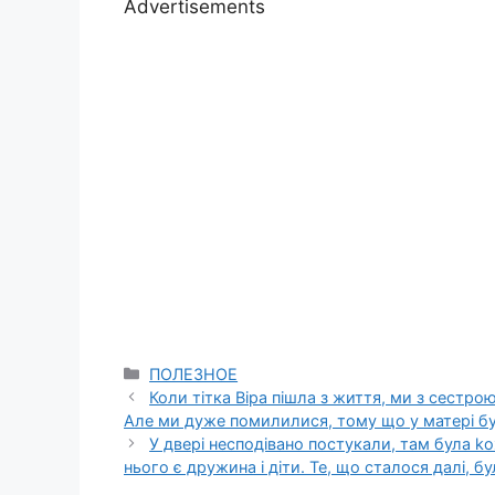
Advertisements
Categories
ПОЛЕЗНОЕ
Коли тітка Віра пішла з життя, ми з сестр
Але ми дуже помилилися, тому що у матері бул
У двері несподівано постукали, там була kо
нього є дружина і діти. Те, що сталося далі, б