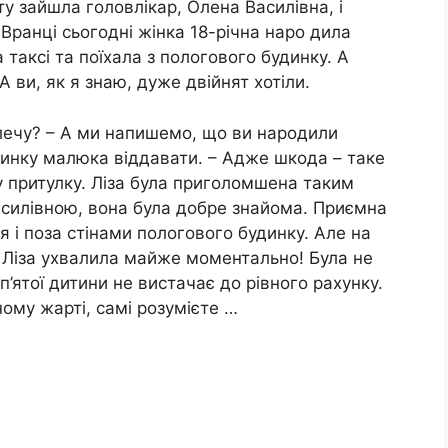
у зайшла головлікар, Олена Василівна, і
 -Вранці сьогодні жінка 18-річна наро дила
 таксі та поїхала з пологового будинку. А
 ви, як я знаю, дуже двійнят хотіли.
лечу? – А ми напишемо, що ви народили
удинку малюка віддавати. – Адже шкода – таке
 у притулку. Ліза була приголомшена таким
асилівною, вона була добре знайома. Приємна
я і поза стінами пологового будинку. Але на
я Ліза ухвалила майже моментально! Була не
п’ятої дитини не вистачає до рівного рахунку.
ому жарті, самі розумієте …