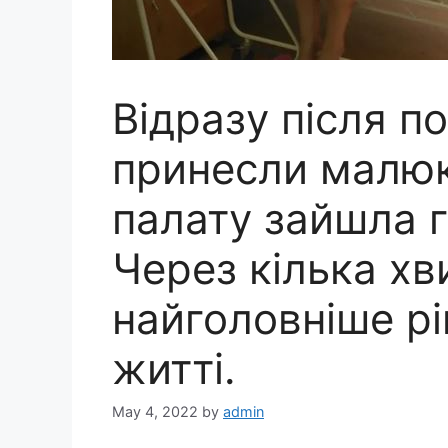
Відразу після п
принесли малюк
палату зайшла г
Через кілька хв
найголовніше р
житті.
May 4, 2022
by
admin