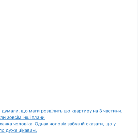
ою думали, що мати розділить цю квартиру на 3 частини.
и зовсім інші плани
ханка чоловіка. Однак чоловік забув їй сказати, що у
уло дуже цікавим.