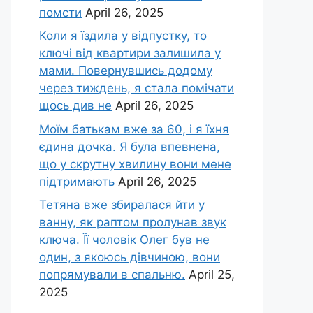
помсти
April 26, 2025
Коли я їздила у відпустку, то
ключі від квартири залишила у
мами. Повернувшись додому
через тиждень, я стала помічати
щось див не
April 26, 2025
Моїм батькам вже за 60, і я їхня
єдина дочка. Я була впевнена,
що у скрутну хвилину вони мене
підтримають
April 26, 2025
Тетяна вже збиралася йти у
ванну, як раптом пролунав звук
ключа. Її чоловік Олег був не
один, з якоюсь дівчиною, вони
попрямували в спальню.
April 25,
2025