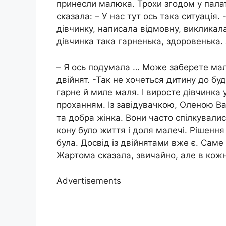
принесли малюка. Трохи згодом у палат
сказала: – У нас тут ось така ситуація.
дівчинку, написала відмовну, викликала
дівчинка така гарненька, здоровенька. А
– Я ось подумала … Може заберете ма
двійнят. -Так не хочеться дитину до б
гарне й миле маля. І виросте дівчинка
проханням. Із завідувачкою, Оленою В
та добра жінка. Вони часто спілкувалис
кону було життя і доля малечі. Рішенн
була. Досвід із двійнятами вже є. Саме 
Жартома сказала, звичайно, але в кожн
Advertisements