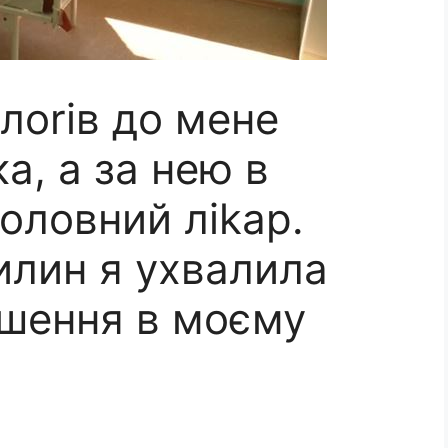
олоrів до мене
а, а за нею в
оловний ліkар.
илин я ухвалила
ішення в моєму