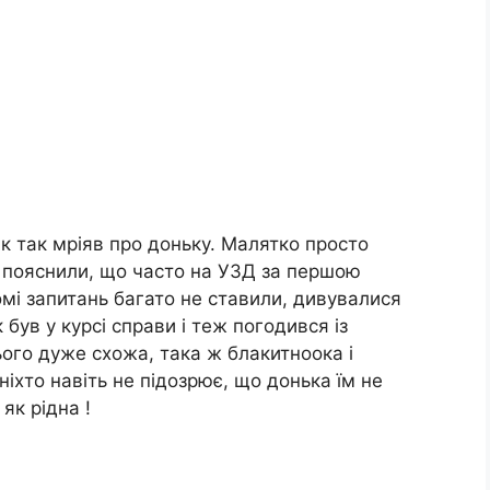
овік так мріяв про доньку. Малятко просто
м пояснили, що часто на УЗД за першою
омі запитань багато не ставили, дивувалися
к був у курсі справи і теж погодився із
ого дуже схожа, така ж блакитноока і
 ніхто навіть не підозрює, що донька їм не
як рідна !