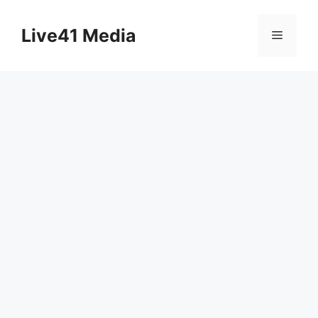
Skip
to
Live41 Media
Menu
content