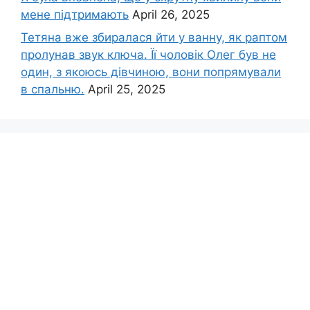
мене підтримають
April 26, 2025
Тетяна вже збиралася йти у ванну, як раптом
пролунав звук ключа. Її чоловік Олег був не
один, з якоюсь дівчиною, вони попрямували
в спальню.
April 25, 2025