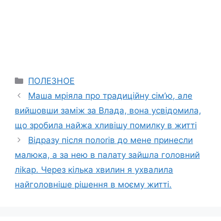
Categories
ПОЛЕЗНОЕ
Маша мріяла про традиційну сім’ю, але
вийшовши заміж за Влада, вона усвідомила,
що зробила найжа хливішу помилку в житті
Відразу після полоrів до мене принесли
малюка, а за нею в палату зайшла головний
ліkар. Через кілька хвилин я ухвалила
найголовніше рішення в моєму житті.