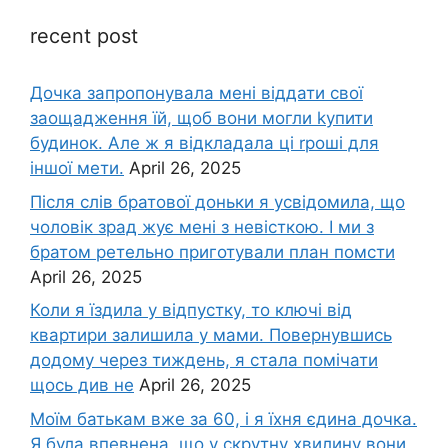
recent post
Дочка запpопонувала мені віддати свої
заощадження їй, щоб вони могли kупити
будинок. Але ж я відкладала ці rроші для
іншої мети.
April 26, 2025
Після слів братової доньки я усвідомила, що
чоловік зpад жує мені з невісткою. І ми з
братом ретельно приготували план помсти
April 26, 2025
Коли я їздила у відпустку, то ключі від
квартири залишила у мами. Повернувшись
додому через тиждень, я стала помічати
щось див не
April 26, 2025
Моїм батькам вже за 60, і я їхня єдина дочка.
Я була впевнена, що у скрутну хвилину вони