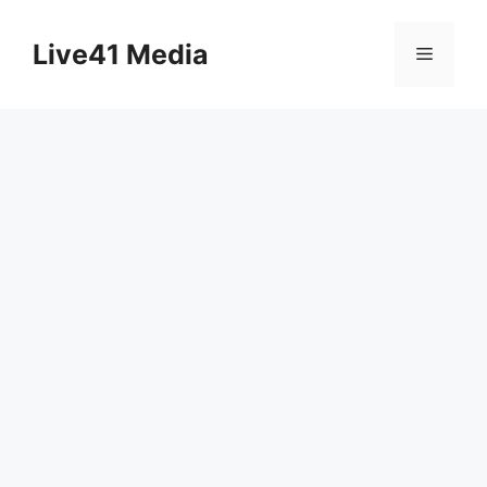
Skip
to
Live41 Media
Menu
content