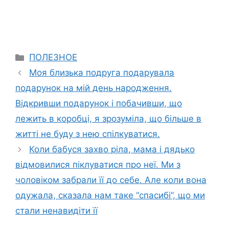
Categories
ПОЛЕЗНОЕ
Моя близька подруга подарувала
подарунок на мій день народження.
Відкривши подарунок і побачивши, що
лежить в коробці, я зрозуміла, що більше в
житті не буду з нею спілкуватися.
Коли бабуся захво ріла, мама і дядько
відмовилися піклуватися про неї. Ми з
чоловіком забрали її до себе. Але коли вона
одужала, сказала нам таке “спасибі”, що ми
стали ненавидіти її