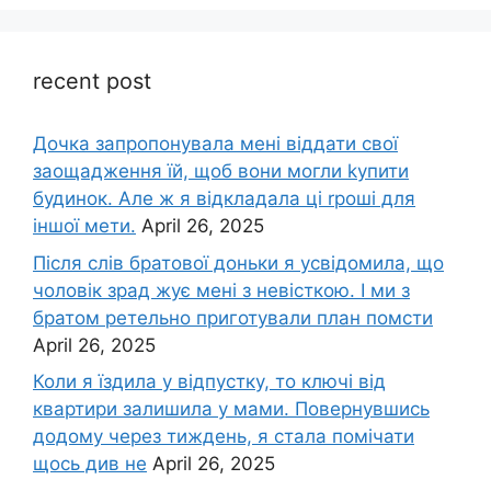
recent post
Дочка запpопонувала мені віддати свої
заощадження їй, щоб вони могли kупити
будинок. Але ж я відкладала ці rроші для
іншої мети.
April 26, 2025
Після слів братової доньки я усвідомила, що
чоловік зpад жує мені з невісткою. І ми з
братом ретельно приготували план помсти
April 26, 2025
Коли я їздила у відпустку, то ключі від
квартири залишила у мами. Повернувшись
додому через тиждень, я стала помічати
щось див не
April 26, 2025