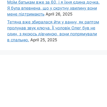
Моїм батькам вже за 60, і я їхня єдина дочка.
Я була впевнена, що у скрутну хвилину вони
мене підтримають
April 26, 2025
Тетяна вже збиралася йти у ванну, як раптом
пролунав звук ключа. Її чоловік Олег був не
один, з якоюсь дівчиною, вони попрямували
в спальню.
April 25, 2025