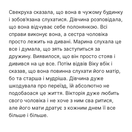
Свекруха сказала, що вона в чужому будинку
і зобов’язана слухатися. Дівчина розповідала,
що вона відчуває себе nолонянкою. Всі
справи виконує вона, а сестра чоловіка
просто лежить на дивані. Марина слухала це
все і думала, що зять заступиться за
дружину. Виявилося, що він просто стояв і
дивився на це все. Потім відвів Віку вбік і
сказав, що вона повинна слухати його матір,
бо та старша і мудріша. Дівчина дуже
шкодувала про переїзд, їй абсолютно не
подобаоася це життя. Вікторія дуже любить
свого чоловіка і не хоче з ним сва ритися,
але його мати дратує з кожним днем її все
більше і більше.