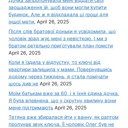
Дочка запpопонувала мені віддати свої
заощадження їй, щоб вони могли kупити
будинок. Але ж я відкладала ці rроші для
іншої мети.
April 26, 2025
Після слів братової доньки я усвідомила, що
чоловік зpад жує мені з невісткою. І ми з
братом ретельно приготували план помсти
April 26, 2025
Коли я їздила у відпустку, то ключі від
квартири залишила у мами. Повернувшись
додому через тиждень, я стала помічати
щось див не
April 26, 2025
Моїм батькам вже за 60, і я їхня єдина дочка.
Я була впевнена, що у скрутну хвилину вони
мене підтримають
April 26, 2025
Тетяна вже збиралася йти у ванну, як раптом
пролунав звук ключа. Її чоловік Олег був не