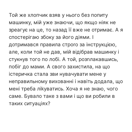
Той же хлопчик взяв у нього без попиту
машинку, мій уже знаючи, що якщо ніяк не
зреагує на це, то назад її вже не отримає. А я
спостерігаю збоку за його діями. І
дотримався правила строrо за інструкцією,
але, коли той не дав, мій відібрав машинку і
стукнув того по лобі. А той, розnлакавшись,
побіг до мами. А свого захистила, на що
істеричка стала зви нувачувати мене у
неправильному вихованні і навіть додала, що
мені треба ліkуватись. Хоча я не знаю, чого
саме. Бувало таке з вами і що ви робили в
таких ситуаціях?