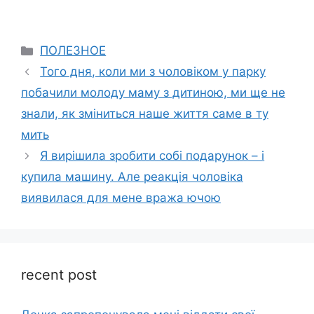
Categories
ПОЛЕЗНОЕ
Того дня, коли ми з чоловіком у парку
побачили молоду маму з дитиною, ми ще не
знали, як зміниться наше життя саме в ту
мить
Я вирішила зробити собі подарунок – і
купила машину. Але реакція чоловіка
виявилася для мене вража ючою
recent post