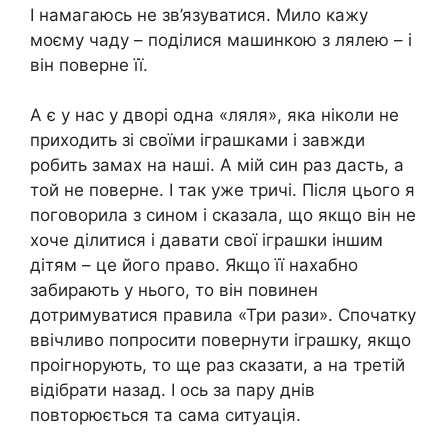
І намагаюсь не зв’язуватися. Мило кажу
моєму чаду – поділися машинкою з лялею – і
він поверне її.
А є у нас у дворі одна «ляля», яка ніколи не
приходить зі своїми іграшками і завжди
робить замах на наші. А мій син раз дасть, а
той не поверне. І так уже тричі. Після цього я
поговорила з сином і сказала, що якщо він не
хоче ділитися і давати свої іграшки іншим
дітям – це його право. Якщо її нахабно
забирають у нього, то він повинен
дотримуватися правила «Три рази». Спочатку
ввічливо попросити повернути іграшку, якщо
проігнорують, то ще раз сказати, а на третій
відібрати назад. І ось за пару днів
повторюється та сама ситуація.