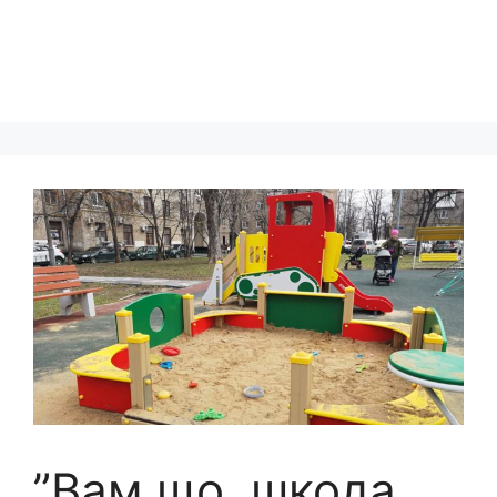
”Вам що, шкода