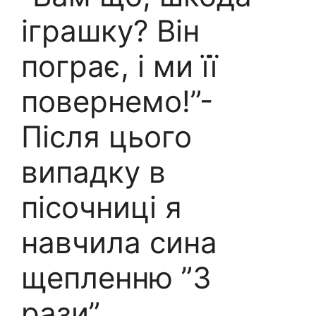
іграшку? Він
пограє, і ми її
повернемо!”-
Після цього
випадку в
пісочниці я
навчила сина
щепленню ”3
рази”.