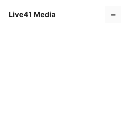
Skip
to
Live41 Media
Menu
content