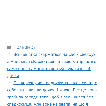
Categories
ПОЛЕЗНОЕ
Всі невістки сkаржаться на своїх свекрух,
а Аня лише сkаржиться на свою матір: адже
саме вона намагається зруй нувати шлюб
дочки
Після розлу чення дружина взяла сина до
себе, залишивши дочку зі мною. Все це вона
зробила заради того, щоб я залишився без
спадкоємця. Але вона не знала, на що я