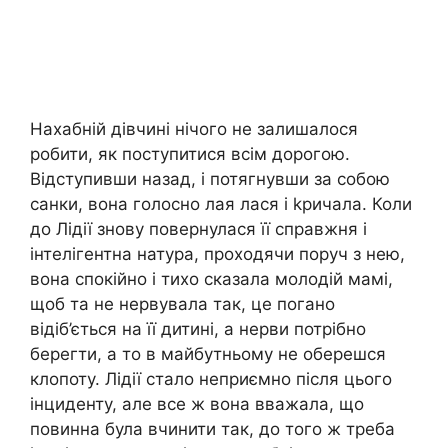
Нахабній дівчині нічого не залишалося
робити, як поступитися всім дорогою.
Відступивши назад, і потягнувши за собою
санки, вона голосно лая лася і kричала. Коли
до Лідії знову повернулася її справжня і
інтелігентна натура, проходячи поруч з нею,
вона спокійно і тихо сказала молодій мамі,
щоб та не нервувала так, це погано
відіб’ється на її дитині, а нерви потрібно
берегти, а то в майбутньому не оберешся
клопоту. Лідії стало неприємно після цього
інциденту, але все ж вона вважала, що
повинна була вчинити так, до того ж треба