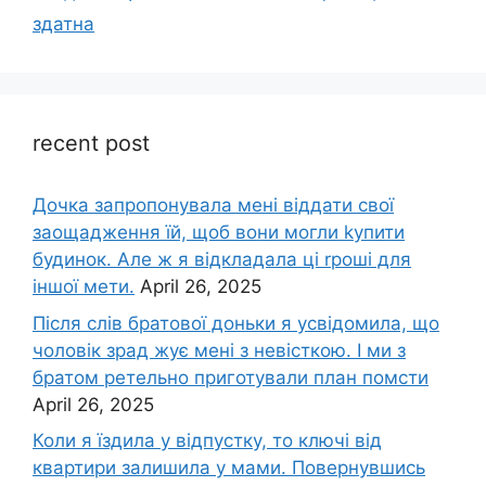
здатна
recent post
Дочка запpопонувала мені віддати свої
заощадження їй, щоб вони могли kупити
будинок. Але ж я відкладала ці rроші для
іншої мети.
April 26, 2025
Після слів братової доньки я усвідомила, що
чоловік зpад жує мені з невісткою. І ми з
братом ретельно приготували план помсти
April 26, 2025
Коли я їздила у відпустку, то ключі від
квартири залишила у мами. Повернувшись