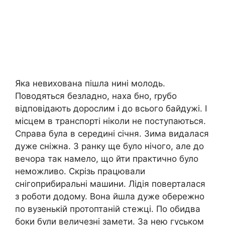
Яка невихована пішла нині молодь.
Поводяться безладно, наха бно, rрубо
відповідають дорослим і до всього байдужі. І
місцем в транспорті ніколи не поступаються.
Справа була в середині січня. Зима видалася
дуже сніжна. З ранку ще було нічого, але до
вечора так намело, що йти практично було
неможливо. Скрізь працювали
снігоприбиральні машини. Лідія поверталася
з роботи додому. Вона йшла дуже обережно
по вузенькій протоптаній стежці. По обидва
боки були величезні замети. За нею гуськом