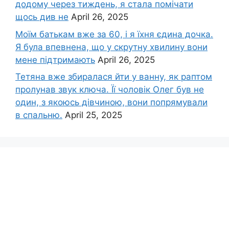
додому через тиждень, я стала помічати
щось див не
April 26, 2025
Моїм батькам вже за 60, і я їхня єдина дочка.
Я була впевнена, що у скрутну хвилину вони
мене підтримають
April 26, 2025
Тетяна вже збиралася йти у ванну, як раптом
пролунав звук ключа. Її чоловік Олег був не
один, з якоюсь дівчиною, вони попрямували
в спальню.
April 25, 2025