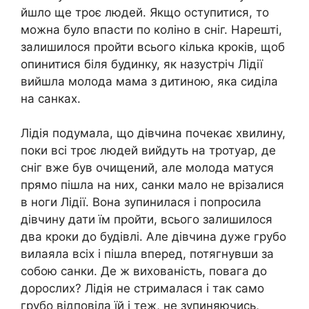
йшло ще троє людей. Якщо оступитися, то
можна було впасти по коліно в сніг. Нарешті,
залишилося пройти всього кілька кроків, щоб
опинитися біля будинку, як назустріч Лідії
вийшла молода мама з дитиною, яка сиділа
на санках.
Лідія подумала, що дівчина почекає хвилину,
поки всі троє людей вийдуть на тротуар, де
сніг вже був очищений, але молода матуся
прямо пішла на них, санки мало не врізалися
в ноги Лідії. Вона зупинилася і попросила
дівчину дати їм пройти, всього залишилося
два кроки до будівлі. Але дівчина дуже грубо
вилаяла всіх і пішла вперед, потягнувши за
собою санки. Де ж вихованість, повага до
дорослих? Лідія не стрималася і так само
грубо відповіла їй і теж, не зупиняючись,