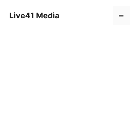
Skip
to
Live41 Media
Menu
content